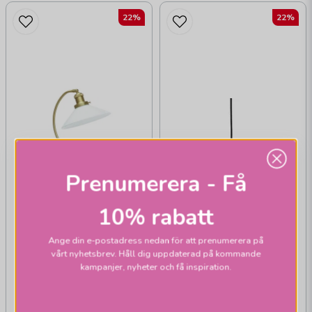
22%
22%
Prenumerera - Få
10% rabatt
Ange din e-postadress nedan för att prenumerera på
vårt nyhetsbrev. Håll dig uppdaterad på kommande
kampanjer, nyheter och få inspiration.
PR HOME
Axel bordslampor