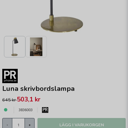
Luna skrivbordslampa
503,1 kr
645 kr
3836003
LÄGG I VARUKORGEN
-
+