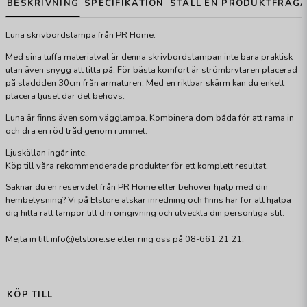
BESKRIVNING
SPECIFIKATION
STÄLL EN PRODUKTFRÅG
Luna skrivbordslampa från PR Home.
Med sina tuffa materialval är denna skrivbordslampan inte bara praktisk
utan även snygg att titta på. För bästa komfort är strömbrytaren placerad
på sladdden 30cm från armaturen. Med en riktbar skärm kan du enkelt
placera ljuset där det behövs.
Luna är finns även som vägglampa. Kombinera dom båda för att rama in
och dra en röd tråd genom rummet.
Ljuskällan ingår inte.
Köp till våra rekommenderade produkter för ett komplett resultat.
Saknar du en reservdel från PR Home eller behöver hjälp med din
hembelysning? Vi på Elstore älskar inredning och finns här för att hjälpa
dig hitta rätt lampor till din omgivning och utveckla din personliga stil.
Mejla in till info@elstore.se eller ring oss på 08-661 21 21.
KÖP TILL