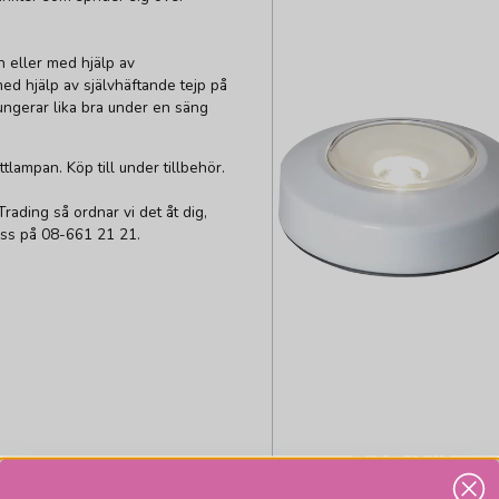
 eller med hjälp av
ed hjälp av självhäftande tejp på
ungerar lika bra under en säng
lampan. Köp till under tillbehör.
rading så ordnar vi det åt dig,
 oss på 08-661 21 21.
STAR TRADING
Batteridriven push