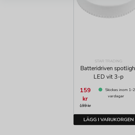
STAR TRADING
Batteridriven spotligh
LED vit 3-p
159
Skickas inom 1-2
vardagar
kr
199 kr
LÄGG I VARUKORGEN