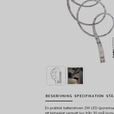
BESKRIVNING
SPECIFIKATION
STÄ
En praktisk batteridriven 2W LED-ljusrems
ett behagligt varmvitt ljus från 30 små ljus