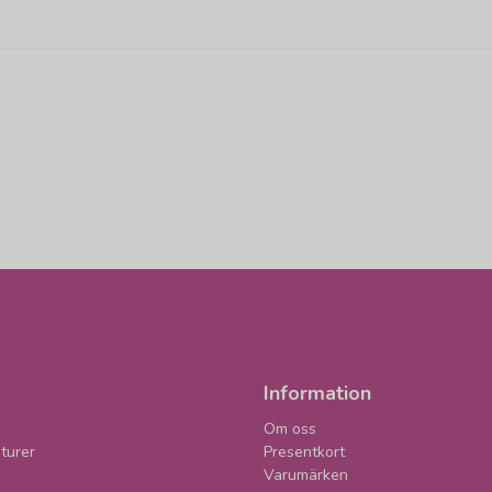
Information
Om oss
turer
Presentkort
Varumärken