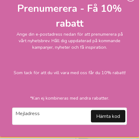
Prenumerera - Få 10%
spotlight LED vit
129
Skickas inom 1-2
rabatt
vardagar
kr
Ange din e-postadress nedan för att prenumerera på
199 kr
vårt nyhetsbrev. Håll dig uppdaterad på kommande
kampanjer, nyheter och få inspiration.
LÄGG I VARUKORGEN
-2
Som tack för att du vill vara med oss får du 10% rabatt!
*Kan ej kombineras med andra rabatter.
email
Mejladress
Hämta kod