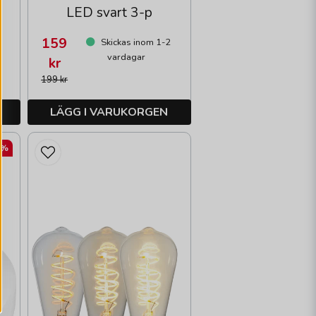
LED svart 3-p
159
Skickas inom 1-2
vardagar
kr
199 kr
LÄGG I VARUKORGEN
0%