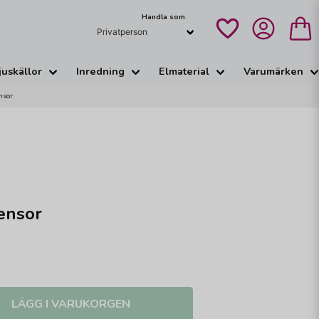
Handla som
juskällor
Inredning
Elmaterial
Varumärken
nsor
ensor
LÄGG I VARUKORGEN