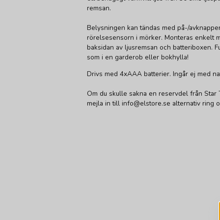
remsan.
Belysningen kan tändas med på-/avknappen
rörelsesensorn i mörker. Monteras enkelt m
baksidan av ljusremsan och batteriboxen. F
som i en garderob eller bokhylla!
Drivs med 4xAAA batterier. Ingår ej med natt
Om du skulle sakna en reservdel från Star T
mejla in till info@elstore.se alternativ ring