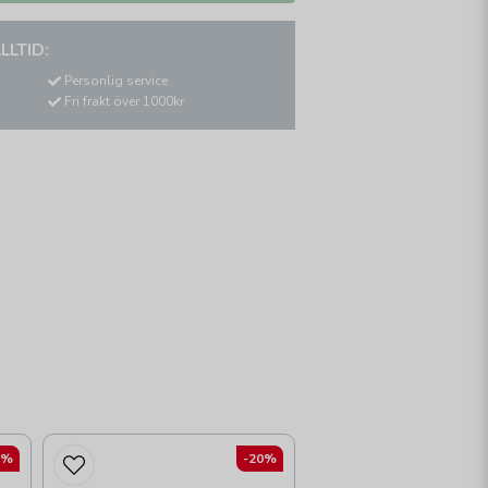
LLTID:
Personlig service
Fri frakt över 1000kr
5%
-20%