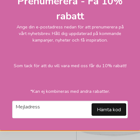
Prenumerera - Få 10%
vardagar
166,1
rabatt
kr
1 495 kr
Ange din e-postadress nedan för att prenumerera på
vårt nyhetsbrev. Håll dig uppdaterad på kommande
LÄGG I VARUKORGEN
kampanjer, nyheter och få inspiration.
2
Som tack för att du vill vara med oss får du 10% rabatt!
*Kan ej kombineras med andra rabatter.
email
Mejladress
Hämta kod