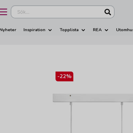
Sök...
Nyheter
Inspiration
Topplista
REA
Utomhu
-
22
%