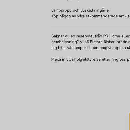
Lamppropp och ljuskälla ingår ej.
Köp någon av våra rekommenderade artiklar f
Saknar du en reservdel från PR Home eller
hembelysning? Vi på Elstore älskar inredning
dig hitta rätt lampor till din omgivning och u
Mejla in till info@elstore.se eller ring oss