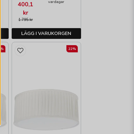
vardagar
400,1
kr
1 795 kr
LÄGG I VARUKORGEN
2%
22%