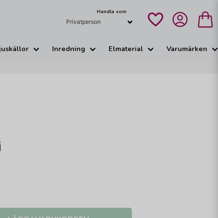
Handla som
juskällor
Inredning
Elmaterial
Varumärken
j