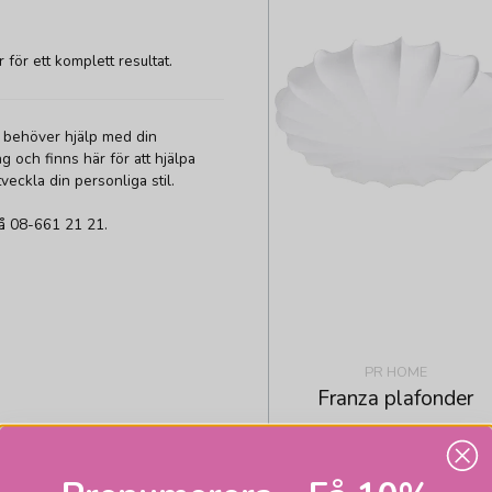
ör ett komplett resultat.
 behöver hjälp med din
 och finns här för att hjälpa
tveckla din personliga stil.
 på 08-661 21 21.
PR HOME
Franza plafonder
1
Skickas inom 2-