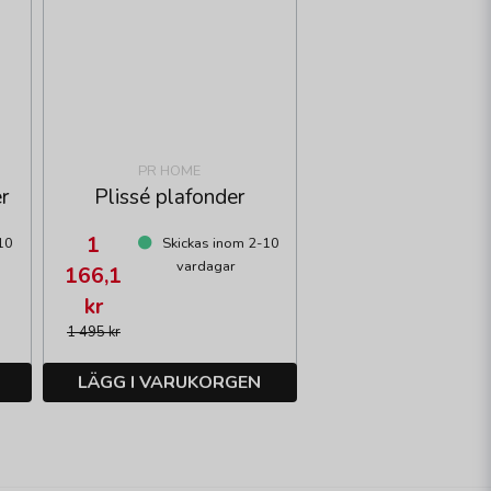
PR HOME
r
Plissé plafonder
1
10
Skickas inom 2-10
vardagar
166,1
kr
1 495 kr
LÄGG I VARUKORGEN