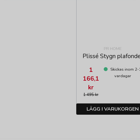
PR HOME
Plissé Stygn plafonde
1
Skickas inom 2-
vardagar
166,1
kr
1 495 kr
LÄGG I VARUKORGEN