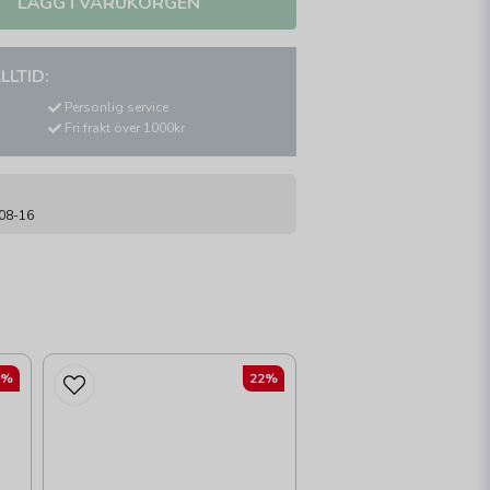
LÄGG I VARUKORGEN
LLTID:
Personlig service
Fri frakt över 1000kr
-08-16
2%
22%