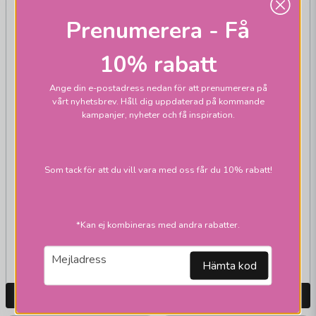
Prenumerera - Få
10% rabatt
Ange din e-postadress nedan för att prenumerera på
vårt nyhetsbrev. Håll dig uppdaterad på kommande
kampanjer, nyheter och få inspiration.
STAR TRADING
STAR TRADING
Som tack för att du vill vara med oss får du 10% rabatt!
Sladdställ
Sladdställ
väggkontakt E14 5m
väggkontakt E14
3,5m
*Kan ej kombineras med andra rabatter.
129 kr
129 kr
email
Mejladress
Skickas inom 1-2 vardagar
Skickas inom 1-2 vardagar
Hämta kod
LÄGG I VARUKORGEN
LÄGG I VARUKORGEN