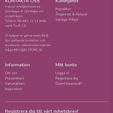
KONTAKTA OSS
Kundtjänst
E-post: info@elstore.se
Köpvillkor
(Vardagar 8-16) Mejla vid
Ångerrätt & Returer
orderfrågor
Vanliga frågor
Telefon: 08-661 21 21 (Mån
samt Tis 9-12)
Vi hjälper er gärna med råd &
tips gällande ljuskällor och
armaturer, välkommen med din
fråga INFO@ELSTORE.SE
Information
Mitt konto
Om oss
Logga in
Presentkort
Registrera dig
Varumärken
Glömt lösenord?
Inspiration
Registrera dig till vårt nyhetsbrev!