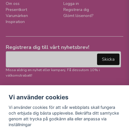
Om oss
Logga in
Presentkort
Registrera dig
Varumärken
Glömt lösenord?
Inspiration
Registrera dig till vårt nyhetsbrev!
email
Mejladress
Skicka
Missa aldrig en nyhet eller kampanj. Få dessutom 10% i
välkomstrabatt!
Följ oss på våra
Trygg betalning och
Vi använder cookies
sociala medier!
E-handel
Vi använder cookies för att vår webbplats skall fungera
Facebook
och erbjuda dig bästa upplevelse. Bekräfta ditt samtycke
Instagram
genom att trycka på godkänn alla eller anpassa via
Youtube
inställningar