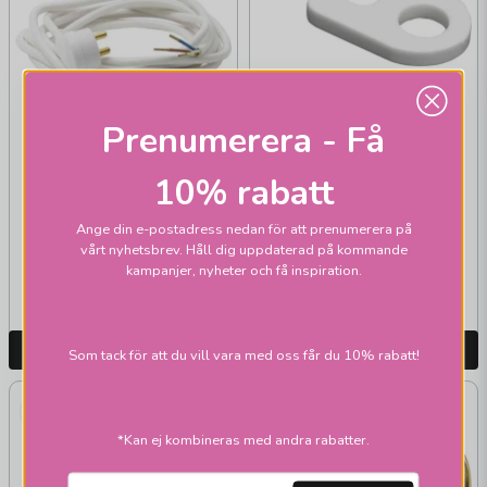
GELIA
Sladdförkortare 3-
Prenumerera - Få
pack
GELIA
10% rabatt
Armatursladd med
lamppropp jordad
Ange din e-postadress nedan för att prenumerera på
vårt nyhetsbrev. Håll dig uppdaterad på kommande
kampanjer, nyheter och få inspiration.
169 kr
35 kr
Skickas inom 1-2 vardagar
Skickas inom 1-2 vardagar
LÄGG I VARUKORGEN
LÄGG I VARUKORGEN
Som tack för att du vill vara med oss får du 10% rabatt!
*Kan ej kombineras med andra rabatter.
email