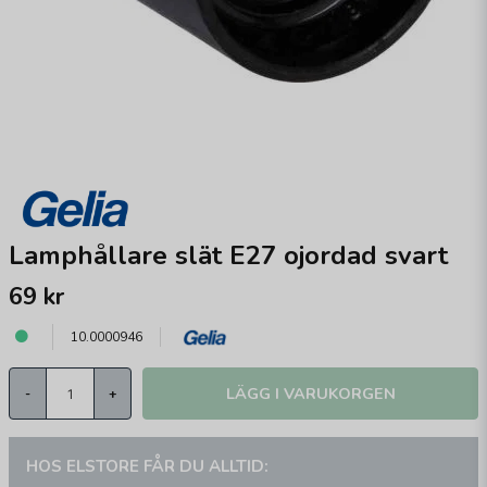
Lamphållare slät E27 ojordad svart
69 kr
10.0000946
LÄGG I VARUKORGEN
-
+
HOS ELSTORE FÅR DU ALLTID: