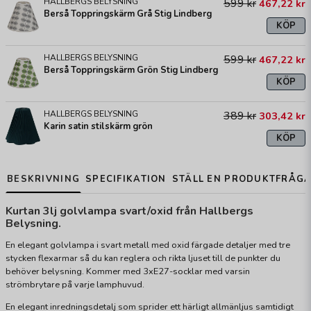
HALLBERGS BELYSNING
599 kr
467,22 kr
Berså Toppringskärm Grå Stig Lindberg
KÖP
HALLBERGS BELYSNING
599 kr
467,22 kr
Berså Toppringskärm Grön Stig Lindberg
KÖP
HALLBERGS BELYSNING
389 kr
303,42 kr
Karin satin stilskärm grön
KÖP
BESKRIVNING
SPECIFIKATION
STÄLL EN PRODUKTFRÅG
Kurtan 3lj golvlampa svart/oxid från Hallbergs
Belysning.
En elegant golvlampa i svart metall med oxid färgade detaljer med tre
stycken flexarmar så du kan reglera och rikta ljuset till de punkter du
behöver belysning. Kommer med 3xE27-socklar med varsin
strömbrytare på varje lamphuvud.
En elegant inredningsdetalj som sprider ett härligt allmänljus samtidigt