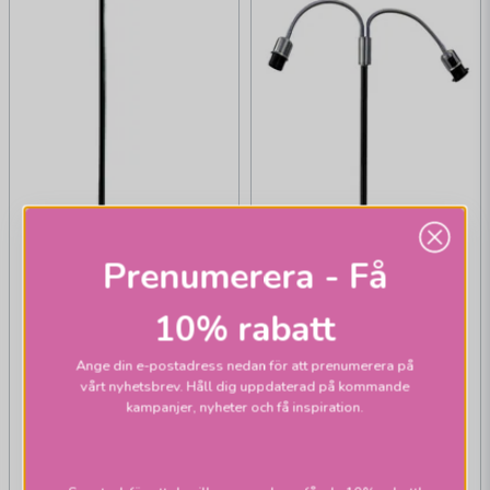
Prenumerera - Få
10% rabatt
Ange din e-postadress nedan för att prenumerera på
vårt nyhetsbrev. Håll dig uppdaterad på kommande
kampanjer, nyheter och få inspiration.
HALLBERGS BELYSNING
Ture Golvlampa 2L