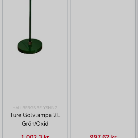
HALLBERGS BELYSNING
Ture Golvlampa 2L
Grön/Oxid
1 002,3 kr
997,62 kr