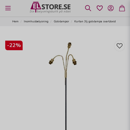
Hem
Inomhusbelysning
Golvlampor
Kurtan 3lj golvlampa svart/oxid
-
22
%