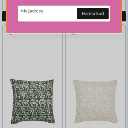
vardagar
vardagar
email
Mejladress
Hämta kod
LÄGG I VARUKORGEN
LÄGG I VARUKORGEN