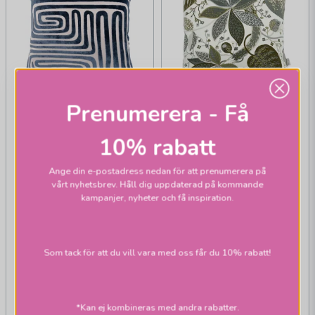
Prenumerera - Få
10% rabatt
Ange din e-postadress nedan för att prenumerera på
vårt nyhetsbrev. Håll dig uppdaterad på kommande
kampanjer, nyheter och få inspiration.
SVANEFORS
SVANEFORS
Molly Kuddfodral
A&E Kuddfodral
Som tack för att du vill vara med oss får du 10% rabatt!
45x45cm Marin
45x45cm mossa
499 kr
359 kr
*Kan ej kombineras med andra rabatter.
Skickas inom 2-10
Skickas inom 2-10