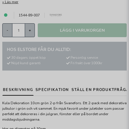
Läs mer
1544-89-007
LÄGG I VARUKORGEN
-
+
HOS ELSTORE FÅR DU ALLTID:
30 dagars öppet köp
Personlig service
Nöjd kund garanti
Fri frakt över 1000kr
BESKRIVNING
SPECIFIKATION
STÄLL EN PRODUKTFRÅG
Kula Dekoration 10cm grön 2-p från Svanefors. Ett 2-pack med dekorativa
julkulor i grön och vit sammet. En mjuk favorit under juletider som passar
perfekt att dekoreras i din julgran, fönster eller på bordet under
middagsbjudningarna.
Har en diameter på 10cm.