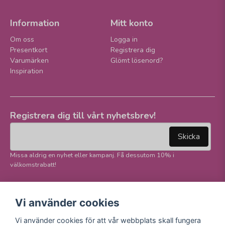
Information
Mitt konto
Om oss
Logga in
Presentkort
Registrera dig
Varumärken
Glömt lösenord?
Inspiration
Registrera dig till vårt nyhetsbrev!
email
Mejladress
Skicka
Missa aldrig en nyhet eller kampanj. Få dessutom 10% i
välkomstrabatt!
Följ oss på våra
Trygg betalning och
Vi använder cookies
sociala medier!
E-handel
Vi använder cookies för att vår webbplats skall fungera
Facebook