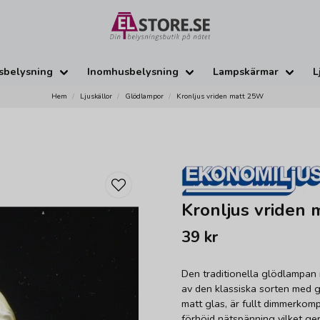
sbelysning
Inomhusbelysning
Lampskärmar
L
Hem
Ljuskällor
Glödlampor
Kronljus vriden matt 25W
Kronljus vriden
39 kr
Den traditionella glödlampan 
av den klassiska sorten med g
matt glas, är fullt dimmerkomp
förhöjd nätspänning vilket ger