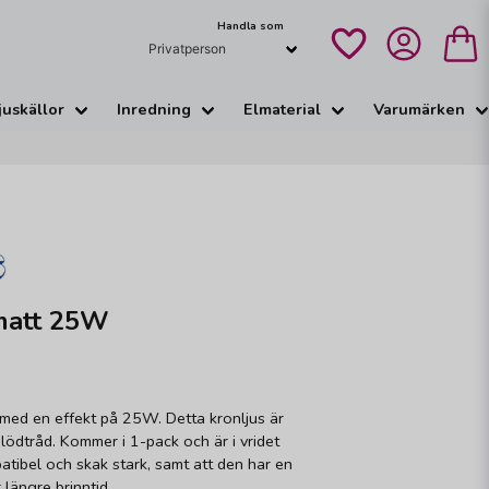
Handla som
juskällor
Inredning
Elmaterial
Varumärken
 matt 25W
med en effekt på 25W. Detta kronljus är
lödtråd. Kommer i 1-pack och är i vridet
atibel och skak stark, samt att den har en
 längre brinntid.