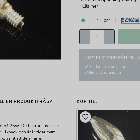
Läs mer
145024
-
+
HOS ELSTORE FÅR DU A
30 dagars öppet köp
Nöjd kund garanti
LL EN PRODUKTFRÅGA
KÖP TILL
t på 25W. Detta kronljus är av
 1-pack och är i vridet matt
rk, samt att den har en