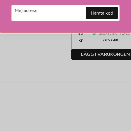
EKONOMILJUS
email
Mejladress
Kronljus vriden matt
Hämta kod
40W
49
Skickas inom 2-10
vardagar
kr
LÄGG I VARUKORGEN