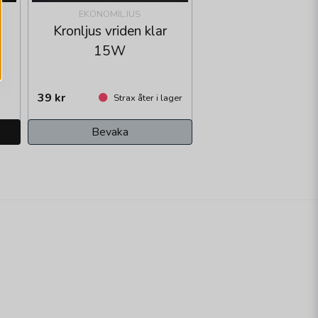
EKONOMILJUS
Kronljus vriden klar
15W
39 kr
Strax åter i lager
Bevaka