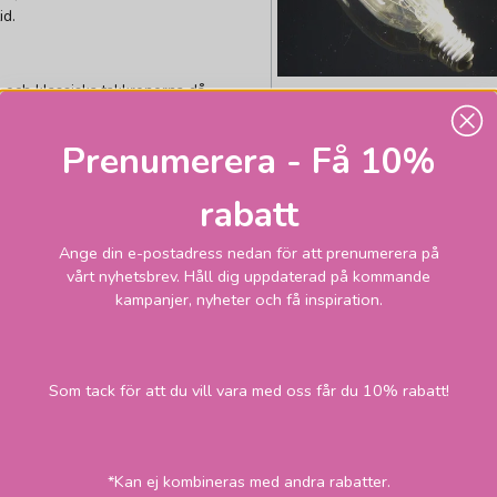
id.
 och klassiska takkronorna då
EKONOMILJUS
med den vridna formen.
Kronljus klar 15W 2
Prenumerera - Få 10%
pack
igt ekodesigndirektivet som
59
Skickas inom 1-2
rabatt
vardagar
kr
Ange din e-postadress nedan för att prenumerera på
vårt nyhetsbrev. Håll dig uppdaterad på kommande
LÄGG I VARUKORGEN
kampanjer, nyheter och få inspiration.
Som tack för att du vill vara med oss får du 10% rabatt!
*Kan ej kombineras med andra rabatter.