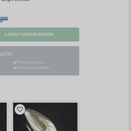
LÄGG I VARUKORGEN
LLTID:
Personlig service
Fri frakt över 1000kr