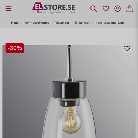
Hem
Inomhusbelysning
Taklampor
Takpendlar
Klara taklampa svart
-
30
%