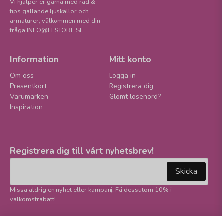
Vi hjälper er gärna med råd &
tips gällande ljuskällor och
armaturer, välkommen med din
fråga INFO@ELSTORE.SE
Information
Mitt konto
Om oss
Logga in
Presentkort
Registrera dig
Varumärken
Glömt lösenord?
Inspiration
Registrera dig till vårt nyhetsbrev!
email
Mejladress
Skicka
Missa aldrig en nyhet eller kampanj. Få dessutom 10% i
välkomstrabatt!