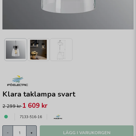
Klara taklampa svart
1 609 kr
2 299 kr
7133-516-16
LÄGG I VARUKORGEN
-
+