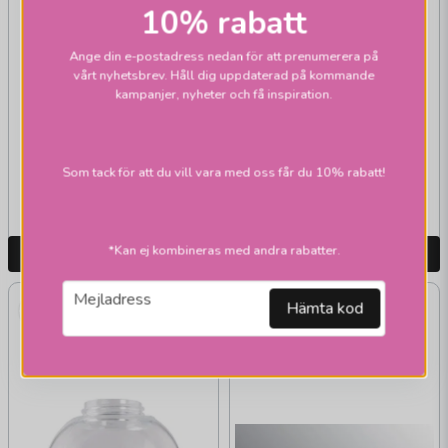
10% rabatt
Ange din e-postadress nedan för att prenumerera på
vårt nyhetsbrev. Håll dig uppdaterad på kommande
kampanjer, nyheter och få inspiration.
IFÖ ELECTRIC
IFÖ ELECTRIC
Magda taklampor
Emma taklampor
2 139 kr
2 299 kr
Som tack för att du vill vara med oss får du 10% rabatt!
Skickas inom 2-10
Skickas inom 2-10
vardagar
vardagar
*Kan ej kombineras med andra rabatter.
LÄGG I VARUKORGEN
LÄGG I VARUKORGEN
email
Mejladress
Hämta kod