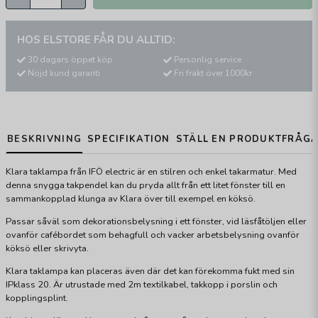
HOS ELSTORE FÅR DU ALLTID:
30 dagars öppet köp
Personlig service
Nöjd kund garanti
Fri frakt över 1000kr
BESKRIVNING
SPECIFIKATION
STÄLL EN PRODUKTFRÅG
Klara taklampa från IFÖ electric är en stilren och enkel takarmatur. Med
denna snygga takpendel kan du pryda allt från ett litet fönster till en
sammankopplad klunga av Klara över till exempel en köksö.
Passar såväl som dekorationsbelysning i ett fönster, vid läsfåtöljen eller
ovanför cafébordet som behagfull och vacker arbetsbelysning ovanför
köksö eller skrivyta.
Klara taklampa kan placeras även där det kan förekomma fukt med sin
IPklass 20. Är utrustade med 2m textilkabel, takkopp i porslin och
kopplingsplint.