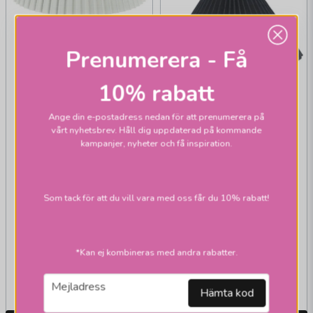
PR HOME
Prenumerera - Få
Karin veckad skärmar
offwhite
10% rabatt
Ange din e-postadress nedan för att prenumerera på
vårt nyhetsbrev. Håll dig uppdaterad på kommande
kampanjer, nyheter och få inspiration.
PR HOME
Astrid veckad
Som tack för att du vill vara med oss får du 10% rabatt!
skärmar anthracite
245 kr
195 kr
*Kan ej kombineras med andra rabatter.
495 kr
395 kr
Skickas inom 2-10
Skickas inom 2-10
email
Mejladress
vardagar
vardagar
Hämta kod