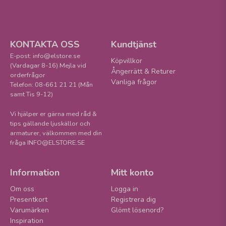
KONTAKTA OSS
Kundtjänst
E-post: info@elstore.se
Köpvillkor
(Vardagar 8-16) Mejla vid
Ångerrätt & Returer
orderfrågor
Vanliga frågor
Telefon: 08-661 21 21 (Mån
samt Tis 9-12)
Vi hjälper er gärna med råd &
tips gällande ljuskällor och
armaturer, välkommen med din
fråga INFO@ELSTORE.SE
Information
Mitt konto
Om oss
Logga in
Presentkort
Registrera dig
Varumärken
Glömt lösenord?
Inspiration