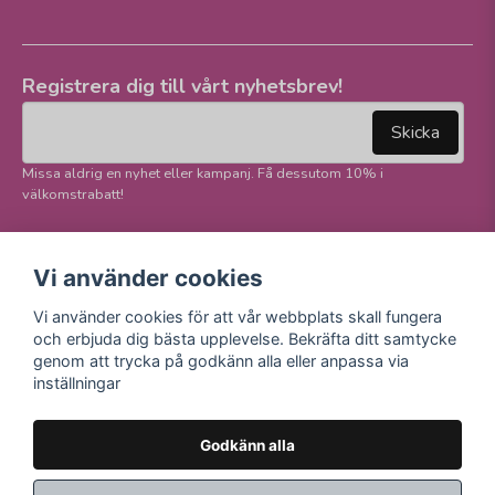
Registrera dig till vårt nyhetsbrev!
email
Mejladress
Skicka
Missa aldrig en nyhet eller kampanj. Få dessutom 10% i
välkomstrabatt!
Följ oss på våra
Trygg betalning och
Vi använder cookies
sociala medier!
E-handel
Vi använder cookies för att vår webbplats skall fungera
Facebook
och erbjuda dig bästa upplevelse. Bekräfta ditt samtycke
Instagram
genom att trycka på godkänn alla eller anpassa via
Youtube
inställningar
TikTok
Godkänn alla