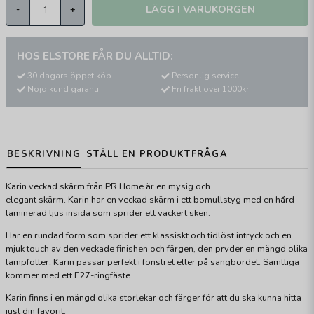
LÄGG I VARUKORGEN
-
+
HOS ELSTORE FÅR DU ALLTID:
30 dagars öppet köp
Personlig service
Nöjd kund garanti
Fri frakt över 1000kr
BESKRIVNING
STÄLL EN PRODUKTFRÅGA
Karin veckad skärm från PR Home är en mysig och
elegant skärm. Karin har en veckad skärm i ett bomullstyg med en hård
laminerad ljus insida som sprider ett vackert sken.
Har en rundad form som sprider ett klassiskt och tidlöst intryck och en
mjuk touch av den veckade finishen och färgen, den pryder en mängd olika
lampfötter. Karin passar perfekt i fönstret eller på sängbordet. Samtliga
kommer med ett E27-ringfäste.
Karin finns i en mängd olika storlekar och färger för att du ska kunna hitta
just din favorit.