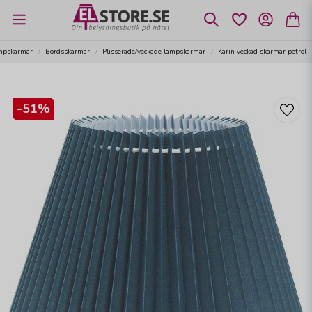
mpskärmar
Bordsskärmar
Plisserade/veckade lampskärmar
Karin veckad skärmar petrol
-
51
%