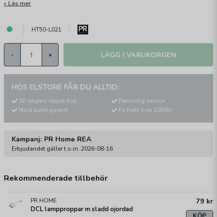
Läs mer
HT50-L021
LÄGG I VARUKORGEN
-
+
HOS ELSTORE FÅR DU ALLTID:
30 dagars öppet köp
Personlig service
Nöjd kund garanti
Fri frakt över 1000kr
Kampanj: PR Home REA
Erbjudandet gäller t.o.m. 2026-08-16
Rekommenderade tillbehör
79 kr
PR HOME
DCL lampproppar m sladd ojordad
KÖP