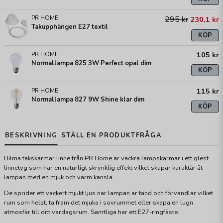
PR HOME
295 kr
230,1 kr
Takupphängen E27 textil
KÖP
105 kr
PR HOME
Normallampa 825 3W Perfect opal dim
KÖP
115 kr
PR HOME
Normallampa 827 9W Shine klar dim
KÖP
BESKRIVNING
STÄLL EN PRODUKTFRÅGA
Hilma takskärmar linne från PR Home är vackra lampskärmar i ett glest
linnetyg som har en naturligt skrynklig effekt vilket skapar karaktär åt
lampan med en mjuk och varm känsla.
De sprider ett vackert mjukt ljus när lampan är tänd och förvandlar vilket
rum som helst, ta fram det mjuka i sovrummet eller skapa en lugn
atmosfär till ditt vardagsrum. Samtliga har ett E27-ringfäste.