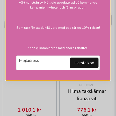
vårt nyhetsbrev. Håll dig uppdaterad på kommande
kampanjer, nyheter och få inspiration.
Som tack för att du vill vara med oss får du 10% rabatt!
*Kan ej kombineras med andra rabatter.
email
Mejladress
Hämta kod
PR HOME
Dalia takskärmar vit
PR HOME
Hilma takskärmar
franza vit
1 010,1 kr
776,1 kr