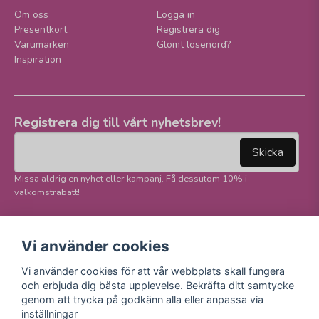
Om oss
Logga in
Presentkort
Registrera dig
Varumärken
Glömt lösenord?
Inspiration
Registrera dig till vårt nyhetsbrev!
email
Mejladress
Skicka
Missa aldrig en nyhet eller kampanj. Få dessutom 10% i
välkomstrabatt!
Följ oss på våra
Trygg betalning och
Vi använder cookies
sociala medier!
E-handel
Vi använder cookies för att vår webbplats skall fungera
Facebook
och erbjuda dig bästa upplevelse. Bekräfta ditt samtycke
Instagram
genom att trycka på godkänn alla eller anpassa via
Youtube
inställningar