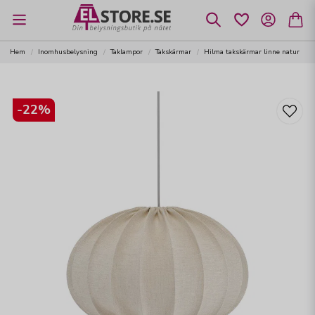
Hem
Inomhusbelysning
Taklampor
Takskärmar
Hilma takskärmar linne natur
-
22
%