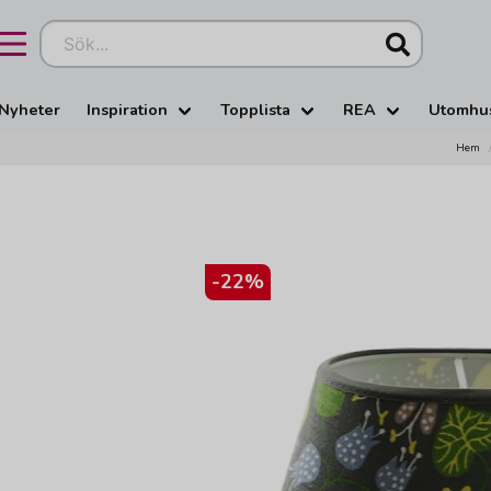
Sök...
Nyheter
Inspiration
Topplista
REA
Utomhu
Hem
-
22
%