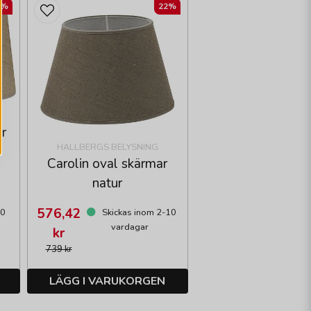
2%
22%
ur
HALLBERGS BELYSNING
Carolin oval skärmar
natur
576,42
10
Skickas inom 2-10
vardagar
kr
739 kr
LÄGG I VARUKORGEN