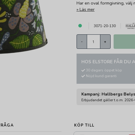
Har en oval formgivning, välj m
Läs mer
3071-20-130
-
+
HOS ELSTORE FÅR DU A
30 dagars öppet köp
Nöjd kund garanti
Kampanj: Hallbergs Bely
Erbjudandet gäller t.o.m. 2026
FRÅGA
KÖP TILL