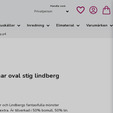
Handla som
juskällor
Inredning
Elmaterial
Varumärken
rg grå
r oval stig lindberg
er och Lindbergs fantasifulla mönster
 extra. Är tillverkad i 50% bomull, 50% lin.