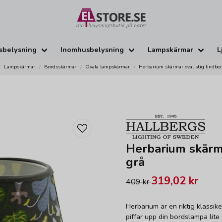
sbelysning
Inomhusbelysning
Lampskärmar
L
Lampskärmar
Bordsskärmar
Ovala lampskärmar
Herbarium skärmar oval stig lindbe
Herbarium skärma
grå
319,02 kr
409 kr
Herbarium är en riktig klassik
piffar upp din bordslampa lite