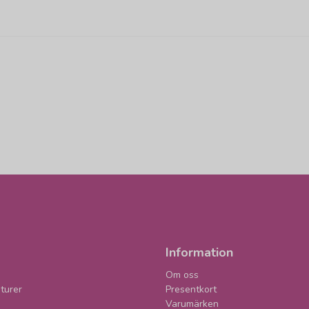
Information
Om oss
turer
Presentkort
Varumärken