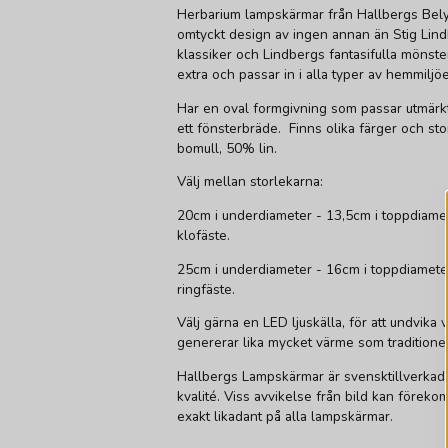
Herbarium lampskärmar från Hallbergs Bely
omtyckt design av ingen annan än Stig Lindb
klassiker och Lindbergs fantasifulla mönste
extra och passar in i alla typer av hemmiljö
Har en oval formgivning som passar utmär
ett fönsterbräde. Finns olika färger och sto
bomull, 50% lin.
Välj mellan storlekarna:
20cm i underdiameter - 13,5cm i toppdiamete
klofäste.
25cm i underdiameter - 16cm i toppdiameter
ringfäste.
Välj gärna en LED ljuskälla, för att undvika
genererar lika mycket värme som traditionell
Hallbergs Lampskärmar är svensktillverkade
kvalité. Viss avvikelse från bild kan föreko
exakt likadant på alla lampskärmar.