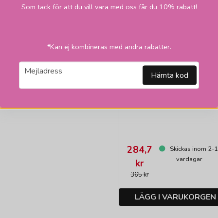
2
Som tack för att du vill vara med oss får du 10% rabatt!
*Kan ej kombineras med andra rabatter.
email
Mejladress
Hämta kod
HALLBERGS BELYSNING
Bali skärmar oval nat
284,7
Skickas inom 2-
vardagar
kr
365 kr
LÄGG I VARUKORGEN