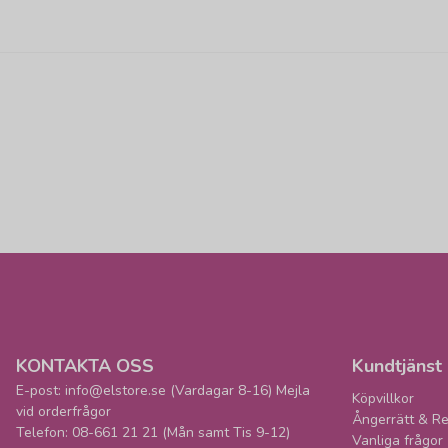
KONTAKTA OSS
Kundtjänst
E-post: info@elstore.se (Vardagar 8-16) Mejla
Köpvillkor
vid orderfrågor
Ångerrätt & Re
Telefon: 08-661 21 21 (Mån samt Tis 9-12)
Vanliga frågor