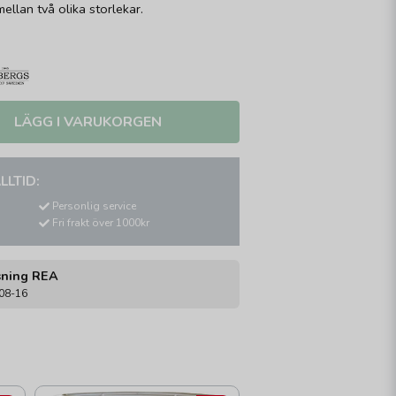
ellan två olika storlekar.
LÄGG I VARUKORGEN
LLTID:
Personlig service
Fri frakt över 1000kr
sning REA
-08-16