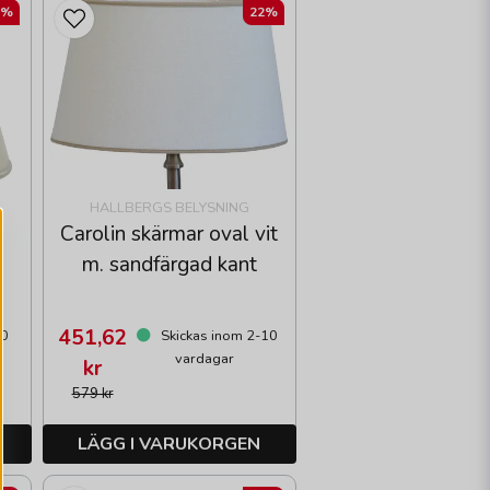
2%
22%
HALLBERGS BELYSNING
Carolin skärmar oval vit
m. sandfärgad kant
451,62
10
Skickas inom 2-10
vardagar
kr
579 kr
LÄGG I VARUKORGEN