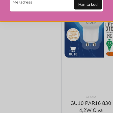
email
Mejladress
Hämta kod
AIRAM
GU10 PAR16 830
4,2W Oiva