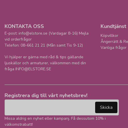
KONTAKTA OSS
Kundtjänst
E-post: info@elstore.se (Vardagar 8-16) Mejla
Köpvillkor
vid orderfrågor
Ångerrätt & Re
Telefon: 08-661 21 21 (Mån samt Tis 9-12)
Vanliga frågor
Vi hjälper er gärna med råd & tips gällande
ljuskällor och armaturer, välkommen med din
fråga INFO@ELSTORE.SE
Registrera dig till vårt nyhetsbrev!
email
Mejladress
Skicka
Missa aldrig en nyhet eller kampanj. Få dessutom 10% i
välkomstrabatt!