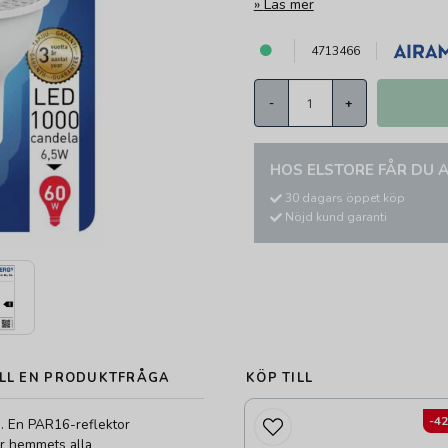
Läs mer
4713466
-
+
HOS ELSTORE FÅR DU A
30 dagars öppet köp
Nöjd kund garanti
LL EN PRODUKTFRÅGA
KÖP TILL
-4
 En PAR16-reflektor
ör hemmets alla