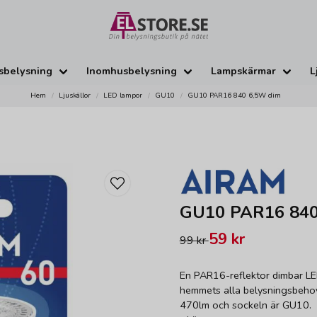
sbelysning
Inomhusbelysning
Lampskärmar
L
Hem
Ljuskällor
LED lampor
GU10
GU10 PAR16 840 6,5W dim
GU10 PAR16 840
59 kr
99 kr
En PAR16-reflektor dimbar LED-
hemmets alla belysningsbeho
470lm och sockeln är GU10.