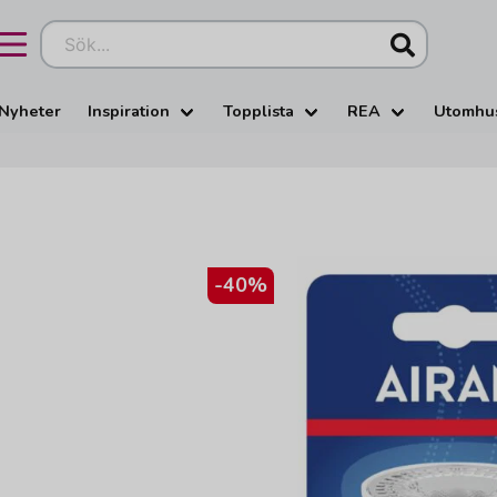
Sök...
Nyheter
Inspiration
Topplista
REA
Utomhu
-
40
%