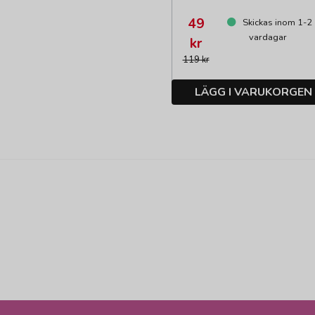
49
Skickas inom 1-2
vardagar
kr
119 kr
LÄGG I VARUKORGEN