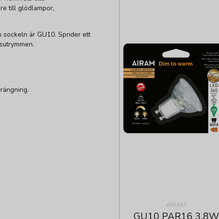
re till glödlampor,
 sockeln är GU10. Sprider ett
betsutrymmen.
vrängning.
AIRAM
GU10 PAR16 3,8W