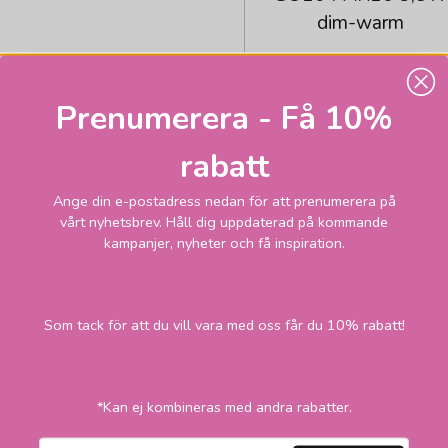
dim-warm
69
Skickas inom 1-2
vardagar
kr
Prenumerera - Få 10%
119 kr
rabatt
LÄGG I VARUKORGEN
Ange din e-postadress nedan för att prenumerera på
-5
vårt nyhetsbrev. Håll dig uppdaterad på kommande
kampanjer, nyheter och få inspiration.
Som tack för att du vill vara med oss får du 10% rabatt!
*Kan ej kombineras med andra rabatter.