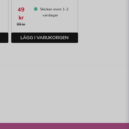
49
Skickas inom 1-2
vardagar
kr
99 kr
LÄGG I VARUKORGEN