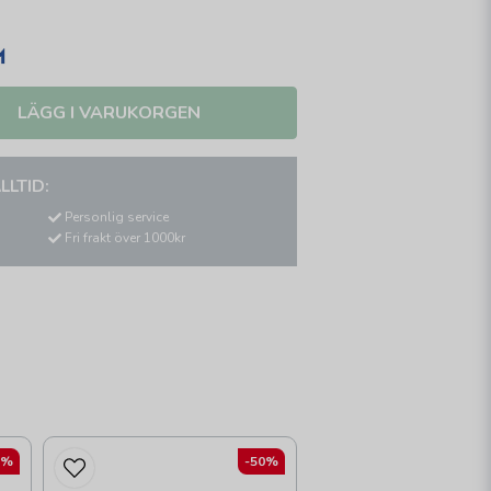
LÄGG I VARUKORGEN
LLTID:
Personlig service
Fri frakt över 1000kr
2%
-50%