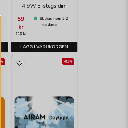
4,9W 3-stegs dim
59
Skickas inom 1-2
vardagar
kr
119 kr
LÄGG I VARUKORGEN
9%
-51%