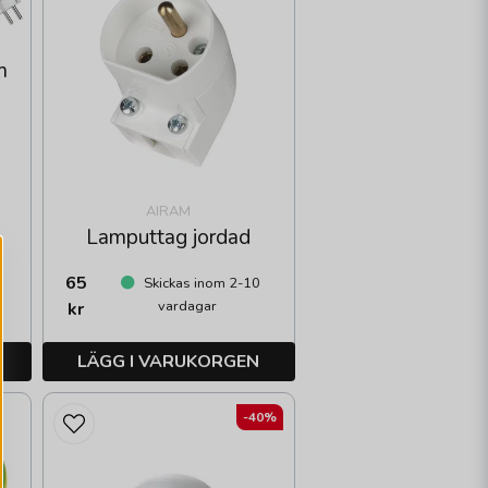
m
AIRAM
Lamputtag jordad
65
Skickas inom 2-10
vardagar
kr
LÄGG I VARUKORGEN
-40%