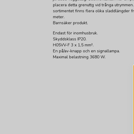
placera detta grenuttg vid trånga utrymmen
sortimentet finns flera olika sladdlängder f
meter.
Barnsäker produkt.
Endast för inomhusbruk.
Skyddsklass IP20.
H05VV-F 3 x 1,5 mm².
En på/av-knapp och en signallampa.
Maximal belastning 3680 W.