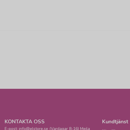
KONTAKTA OSS
Kundtjänst
E-post: info@elstore.se (Vardagar 8-16) Mejla