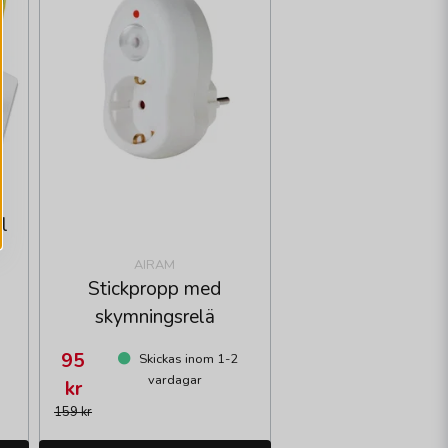
l
AIRAM
Stickpropp med
skymningsrelä
95
Skickas inom 1-2
vardagar
kr
159 kr