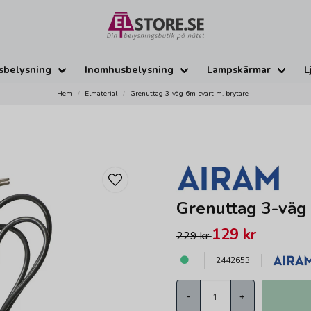
sbelysning
Inomhusbelysning
Lampskärmar
L
Hem
Elmaterial
Grenuttag 3-väg 6m svart m. brytare
Grenuttag 3-väg 
129 kr
229 kr
2442653
-
+