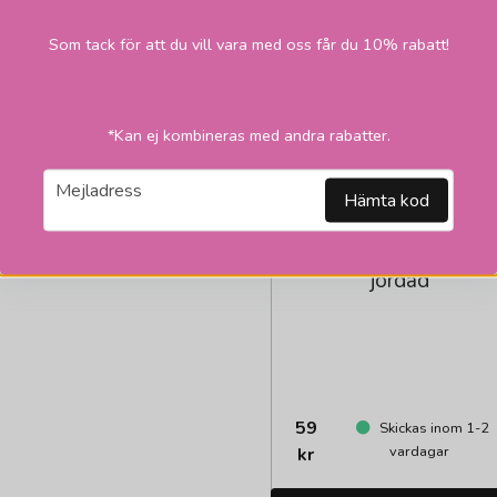
Som tack för att du vill vara med oss får du 10% rabatt!
*Kan ej kombineras med andra rabatter.
email
Mejladress
Hämta kod
AIRAM
Lamppropp med kabe
jordad
59
Skickas inom 1-2
vardagar
kr