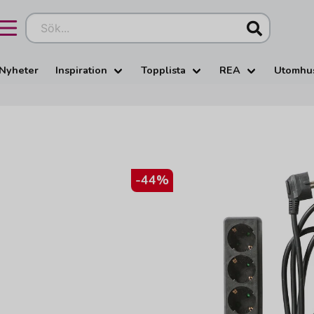
Sök...
Nyheter
Inspiration
Topplista
REA
Utomhu
-
44
%