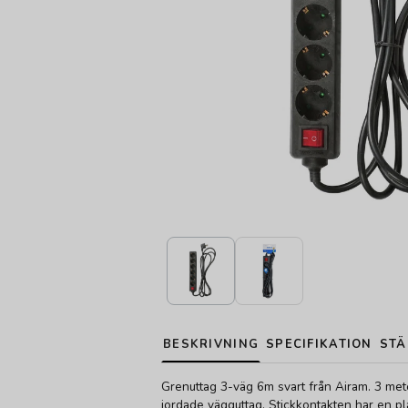
BESKRIVNING
SPECIFIKATION
STÄ
Grenuttag 3-väg 6m svart från Airam. 3 met
jordade vägguttag. Stickkontakten har en pl