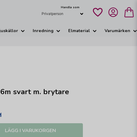
Handla som
juskällor
Inredning
Elmaterial
Varumärken
6m svart m. brytare
LÄGG I VARUKORGEN