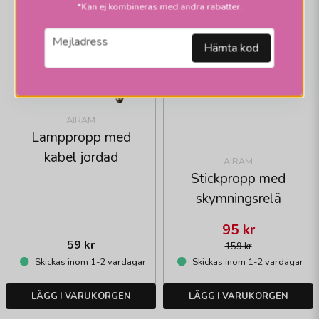
*Kan ej kombineras med andra rabatter.
email
Mejladress
Hämta kod
AIRAM
Lamppropp med
kabel jordad
AIRAM
Stickpropp med
skymningsrelä
95 kr
59 kr
159 kr
Skickas inom 1-2 vardagar
Skickas inom 1-2 vardagar
LÄGG I VARUKORGEN
LÄGG I VARUKORGEN