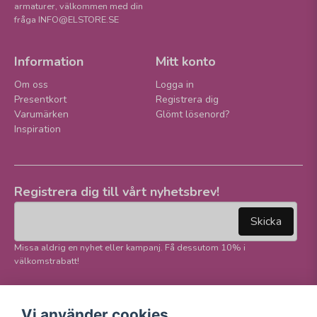
armaturer, välkommen med din
fråga INFO@ELSTORE.SE
Information
Mitt konto
Om oss
Logga in
Presentkort
Registrera dig
Varumärken
Glömt lösenord?
Inspiration
Registrera dig till vårt nyhetsbrev!
email
Mejladress
Skicka
Missa aldrig en nyhet eller kampanj. Få dessutom 10% i
välkomstrabatt!
Följ oss på våra
Trygg betalning och
Vi använder cookies