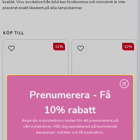
kvalité. Viss avvikelse från bild kan förekomma och mönstret är inte
placerat exakt likadant på alla lampskärmar.
KÖP TILL
22%
22%
Prenumerera - Få
10% rabatt
Ange din e-postadress nedan för att prenumerera på
vårt nyhetsbrev. Håll dig uppdaterad på kommande
kampanjer, nyheter och få inspiration.