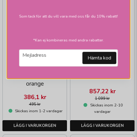
Som tack för att du vill vara med oss får du 10% rabatt!
*Kan ej kombineras med andra rabatter.
email
HALLBERGS BELYSNING
Mejladress
Hämta kod
Dome wildflower
HALLBERGS BELYSNING
Herbarium skärmar
skärmar natur
rund stig lindberg
orange
857,22 kr
386,1 kr
1 099 kr
495 kr
Skickas inom 2-10
Skickas inom 1-2 vardagar
vardagar
LÄGG I VARUKORGEN
LÄGG I VARUKORGEN