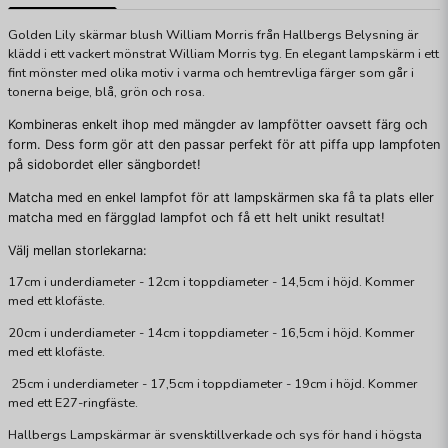
Golden Lily skärmar blush William Morris från Hallbergs Belysning är
klädd i ett vackert mönstrat William Morris tyg. En elegant lampskärm i ett
fint mönster med olika motiv i varma och hemtrevliga färger som går i
tonerna beige, blå, grön och rosa.
Kombineras enkelt ihop med mängder av lampfötter oavsett färg och
form. Dess form gör att den passar perfekt för att piffa upp lampfoten
på sidobordet eller sängbordet!
Matcha med en enkel lampfot för att lampskärmen ska få ta plats eller
matcha med en färgglad lampfot och få ett helt unikt resultat!
Välj mellan storlekarna:
17cm i underdiameter - 12cm i toppdiameter - 14,5cm i höjd. Kommer
med ett klofäste.
20cm i underdiameter - 14cm i toppdiameter - 16,5cm i höjd. Kommer
med ett klofäste.
25cm i underdiameter - 17,5cm i toppdiameter - 19cm i höjd. Kommer
med ett E27-ringfäste.
Hallbergs Lampskärmar är svensktillverkade och sys för hand i högsta