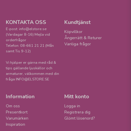
KONTAKTA OSS
Kundtjänst
E-post: info@elstore.se
Köpvillkor
(Vardagar 8-16) Mejla vid
Ångerrätt & Returer
orderfrågor
Vanliga frågor
Telefon: 08-661 21 21 (Mån
samt Tis 9-12)
Vi hjälper er gärna med råd &
tips gällande ljuskällor och
armaturer, välkommen med din
fråga INFO@ELSTORE.SE
Information
Mitt konto
Om oss
Logga in
Presentkort
Registrera dig
Varumärken
Glömt lösenord?
Inspiration