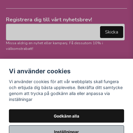
Registrera dig till vårt nyhetsbrev!
email
Mejladress
Skicka
Missa aldrig en nyhet eller kampanj. Få dessutom 10% i
välkomstrabatt!
Följ oss på våra
Trygg betalning och
Vi använder cookies
sociala medier!
E-handel
Vi använder cookies för att vår webbplats skall fungera
Facebook
och erbjuda dig bästa upplevelse. Bekräfta ditt samtycke
Instagram
genom att trycka på godkänn alla eller anpassa via
Youtube
inställningar
TikTok
Godkänn alla
Inställningar