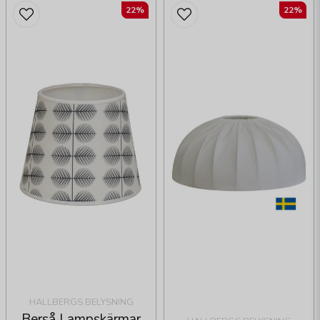
22%
22%
HALLBERGS BELYSNING
Berså Lampskärmar