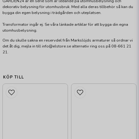
GARDEN24 är en serie som är ledande på utomhusbelysning och
dekorativ belysning för utomhusbruk. Med alla deras tillbehör så kan du
bygga din egen belysning i trädgården och uteplatsen.
Transformator ingår ej. Se våra länkade artiklar för att bygga din egna
utomhusbelysning.
Om du skulle sakna en reservdel från Markslöjds armaturer så ordnar vi
det åt dig, mejla in till info@elstore.se alternativ ring oss på 08-661 21
21.
KÖP TILL