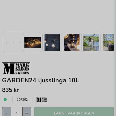
GARDEN24 ljusslinga 10L
835 kr
107292
LÄGG I VARUKORGEN
-
+