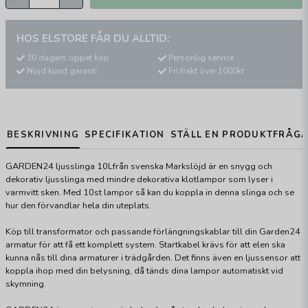
HOS ELSTORE FÅR DU ALLTID:
30 dagars öppet köp
Personlig service
Nöjd kund garanti
Fri frakt över 1000kr
BESKRIVNING
SPECIFIKATION
STÄLL EN PRODUKTFRÅG
GARDEN24 ljusslinga 10Lfrån svenska Markslöjd är en snygg och
dekorativ ljusslinga med mindre dekorativa klotlampor som lyser i
varmvitt sken. Med 10st lampor så kan du koppla in denna slinga och se
hur den förvandlar hela din uteplats.
Köp till transformator och passande förlängningskablar till din Garden24
armatur för att få ett komplett system. Startkabel krävs för att elen ska
kunna nås till dina armaturer i trädgården. Det finns även en ljussensor att
koppla ihop med din belysning, då tänds dina lampor automatiskt vid
skymning.