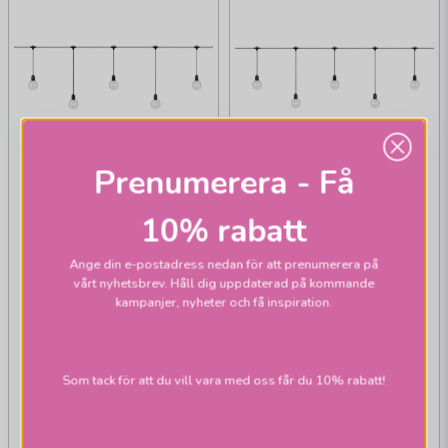
Prenumerera - Få
10% rabatt
Ange din e-postadress nedan för att prenumerera på
vårt nyhetsbrev. Håll dig uppdaterad på kommande
kampanjer, nyheter och få inspiration.
MARKSLÖJD
MARKSLÖJD
GARDEN24 DECO
GARDEN24 DECO
Som tack för att du vill vara med oss får du 10% rabatt!
ljusslinga 10L
ljusslinga 10L
START
EXTRA