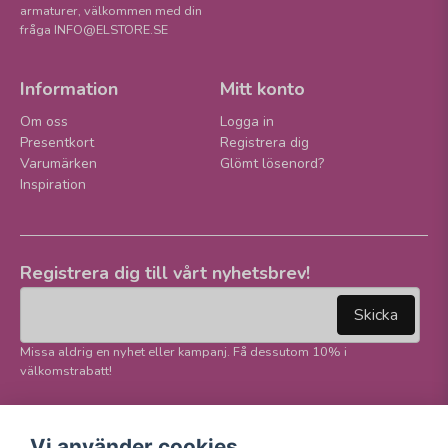
armaturer, välkommen med din
fråga INFO@ELSTORE.SE
Information
Mitt konto
Om oss
Logga in
Presentkort
Registrera dig
Varumärken
Glömt lösenord?
Inspiration
Registrera dig till vårt nyhetsbrev!
email
Mejladress
Skicka
Missa aldrig en nyhet eller kampanj. Få dessutom 10% i
välkomstrabatt!
Följ oss på våra
Trygg betalning och
Vi använder cookies