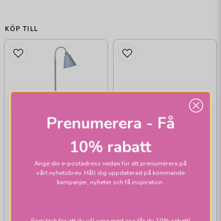
KÖP TILL
Prenumerera - Få
10% rabatt
ARMATURHANTVERK
G 707 Lysekil
Ange din e-postadress nedan för att prenumerera på
golvlampa nickel
vårt nyhetsbrev. Håll dig uppdaterad på kommande
kampanjer, nyheter och få inspiration.
Som tack för att du vill vara med oss får du 10% rabatt!