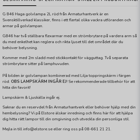
G 846 Haga golvlampa 2L röd från Armaturhantverk är en
Svensktillverkad klassiker, finns i ett flertal olika vackra utföranden och
armar på golvlampan.
G846 har två ställbara flexarmar med en strömbrytare på vardera arm så
du med enkelhet kan reglera och rikta ljuset till det området där du
behöver belysning.
Kommer med 2m sladd med stickkontakt för vägguttag. Två separata
strömbrytare sitter på lamphuvuden.
På bilden är golvlampan kombinerad med Lilja toppringskärm i färgen
röd.
OBS LAMPSKÄRM INGÅR EJ
! Se rekommenderade tillbehör för att
hitta din favorit!
Lampskärm & Ljuskälla ingår ej.
Saknar du en reservdel från Armaturhantverk eller behöver hjälp med din
hembelysning? Vi på Elstore älskar inredning och finns här för att hjälpa
dig hitta rätt lampor till din omgivning och utveckla din personliga stil.
Mejla in till info@elstore.se eller ring oss på 08-661 21 21.