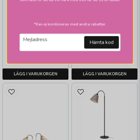
ARMATURHANTVERK
G 707 Lysekil
*Kan ej kombineras med andra rabatter.
golvlampa oxid
email
Mejladress
Hämta kod
1 219 kr
1 219 kr
Skickas inom 2-10
Skickas inom 2-10
vardagar
vardagar
LÄGG I VARUKORGEN
LÄGG I VARUKORGEN