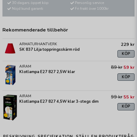
30 dagars öppet köp
Personlig service
Nöjd kund garanti
Fri frakt över 1000kr
Rekommenderade tillbehör
229 kr
ARMATURHANTVERK
SK 837 Lilja toppringsskärm röd
KÖP
AIRAM
89 kr
59 kr
Klotlampa E27 827 2,5W klar
KÖP
AIRAM
99 kr
55 kr
Klotlampa E27 827 4,5W klar 3-stegs dim
KÖP
BESKRIVNING
SPECIFIKATION
STÄLL EN PRODUKTFRÅG