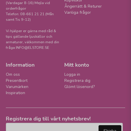
Köpvillkor
(Vardagar 8-16) Mejla vid
Ångerrätt & Returer
orderfrågor
Vanliga frågor
Telefon: 08-661 21 21 (Mån
samt Tis 9-12)
Vi hjälper er gärna med råd &
tips gällande ljuskällor och
armaturer, välkommen med din
fråga INFO@ELSTORE.SE
Information
Mitt konto
Om oss
Logga in
Presentkort
Registrera dig
Varumärken
Glömt lösenord?
Inspiration
Registrera dig till vårt nyhetsbrev!
email
Mejladress