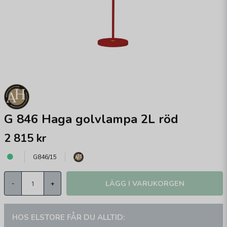
G 846 Haga golvlampa 2L röd
2 815 kr
G846/15
LÄGG I VARUKORGEN
-
+
HOS ELSTORE FÅR DU ALLTID: