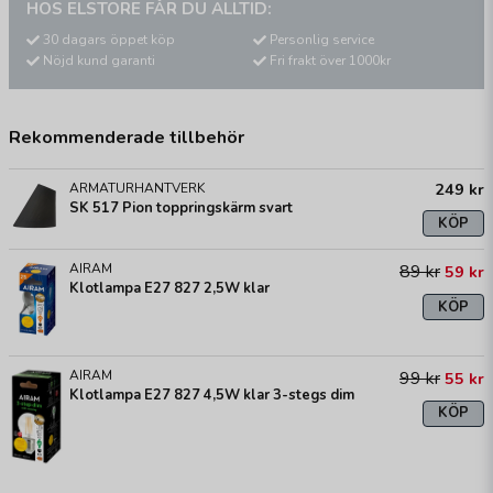
HOS ELSTORE FÅR DU ALLTID:
30 dagars öppet köp
Personlig service
Nöjd kund garanti
Fri frakt över 1000kr
Rekommenderade tillbehör
249 kr
ARMATURHANTVERK
SK 517 Pion toppringskärm svart
KÖP
AIRAM
89 kr
59 kr
Klotlampa E27 827 2,5W klar
KÖP
AIRAM
99 kr
55 kr
Klotlampa E27 827 4,5W klar 3-stegs dim
KÖP