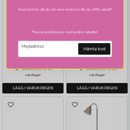
Som tack för att du vill vara med oss får du 10% rabatt!
*Kan ej kombineras med andra rabatter.
ARMATURHANTVERK
G 707 Lysekil
email
Mejladress
Hämta kod
golvlampa oxid
1 219 kr
1 219 kr
Skickas inom 2-10
Skickas inom 2-10
vardagar
vardagar
LÄGG I VARUKORGEN
LÄGG I VARUKORGEN