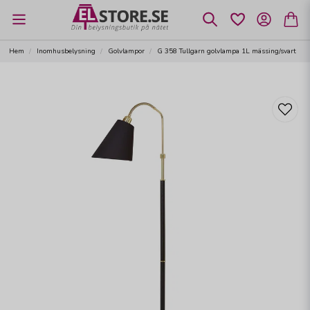
Hem
Inomhusbelysning
Golvlampor
G 358 Tullgarn golvlampa 1L mässing/svart