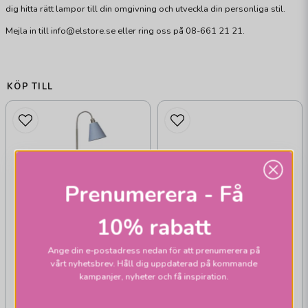
dig hitta rätt lampor till din omgivning och utveckla din personliga stil.
Mejla in till info@elstore.se eller ring oss på 08-661 21 21.
KÖP TILL
Prenumerera - Få
10% rabatt
Ange din e-postadress nedan för att prenumerera på
ARMATURHANTVERK
vårt nyhetsbrev. Håll dig uppdaterad på kommande
G 707 Lysekil
kampanjer, nyheter och få inspiration.
golvlampa nickel