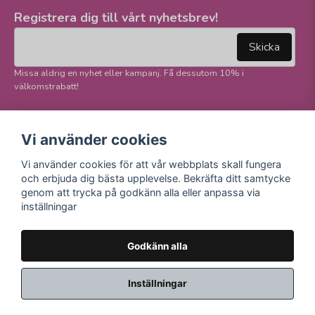
Registrera dig till vårt nyhetsbrev!
email
Mejladress
Skicka
Missa aldrig en nyhet eller kampanj. Få dessutom 10% i
välkomstrabatt!
Följ oss på våra
Trygg betalning och
Vi använder cookies
sociala medier!
E-handel
Vi använder cookies för att vår webbplats skall fungera
Facebook
och erbjuda dig bästa upplevelse. Bekräfta ditt samtycke
Instagram
genom att trycka på godkänn alla eller anpassa via
Youtube
inställningar
TikTok
Godkänn alla
Inställningar
Powered by Nyehandel AB