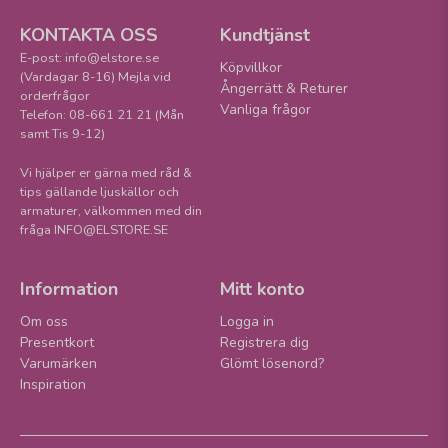
KONTAKTA OSS
Kundtjänst
E-post: info@elstore.se
Köpvillkor
(Vardagar 8-16) Mejla vid
Ångerrätt & Returer
orderfrågor
Vanliga frågor
Telefon: 08-661 21 21 (Mån
samt Tis 9-12)
Vi hjälper er gärna med råd &
tips gällande ljuskällor och
armaturer, välkommen med din
fråga INFO@ELSTORE.SE
Information
Mitt konto
Om oss
Logga in
Presentkort
Registrera dig
Varumärken
Glömt lösenord?
Inspiration