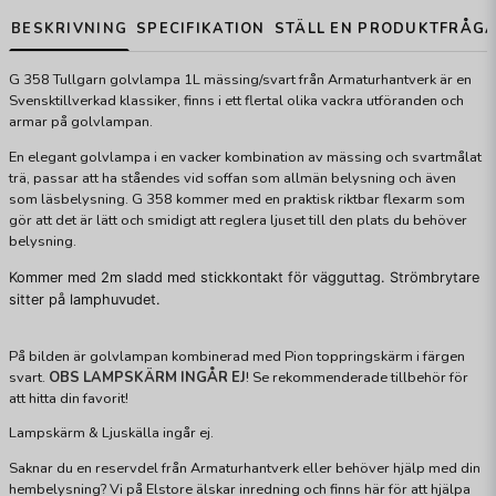
BESKRIVNING
SPECIFIKATION
STÄLL EN PRODUKTFRÅG
G 358 Tullgarn golvlampa 1L mässing/svart från Armaturhantverk är en
Svensktillverkad klassiker, finns i ett flertal olika vackra utföranden och
armar på golvlampan.
En elegant golvlampa i en vacker kombination av mässing och svartmålat
trä, passar att ha ståendes vid soffan som allmän belysning och även
som läsbelysning. G 358 kommer med en praktisk riktbar flexarm som
gör att det är lätt och smidigt att reglera ljuset till den plats du behöver
belysning.
Kommer med 2m sladd med stickkontakt för vägguttag. Strömbrytare
sitter på lamphuvudet.
På bilden är golvlampan kombinerad med Pion toppringskärm i färgen
svart.
OBS LAMPSKÄRM INGÅR EJ
! Se rekommenderade tillbehör för
att hitta din favorit!
Lampskärm & Ljuskälla ingår ej.
Saknar du en reservdel från Armaturhantverk eller behöver hjälp med din
hembelysning? Vi på Elstore älskar inredning och finns här för att hjälpa