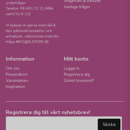
Ångerrätt & Returer
orderfrågor
Vanliga frågor
Telefon: 08-661 21 21 (Mån
samt Tis 9-12)
Vi hjälper er gärna med råd &
tips gällande ljuskällor och
armaturer, välkommen med din
fråga INFO@ELSTORE.SE
Information
Mitt konto
Om oss
Logga in
Presentkort
Registrera dig
Varumärken
Glömt lösenord?
Inspiration
Registrera dig till vårt nyhetsbrev!
email
Mejladress
Skicka