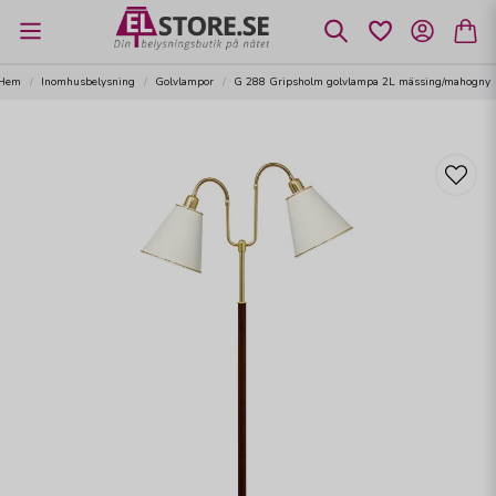
Hem
Inomhusbelysning
Golvlampor
G 288 Gripsholm golvlampa 2L mässing/mahogny