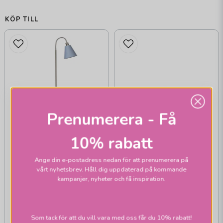
KÖP TILL
Prenumerera - Få
10% rabatt
ARMATURHANTVERK
G 707 Lysekil
Ange din e-postadress nedan för att prenumerera på
golvlampa nickel
vårt nyhetsbrev. Håll dig uppdaterad på kommande
kampanjer, nyheter och få inspiration.
Som tack för att du vill vara med oss får du 10% rabatt!