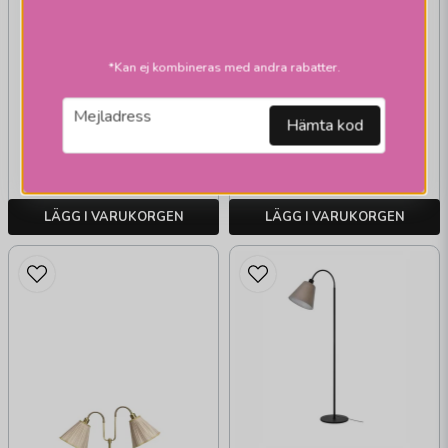
ARMATURHANTVERK
G 707 Lysekil
*Kan ej kombineras med andra rabatter.
golvlampa oxid
email
Mejladress
Hämta kod
1 219 kr
1 219 kr
Skickas inom 2-10
Skickas inom 2-10
vardagar
vardagar
LÄGG I VARUKORGEN
LÄGG I VARUKORGEN