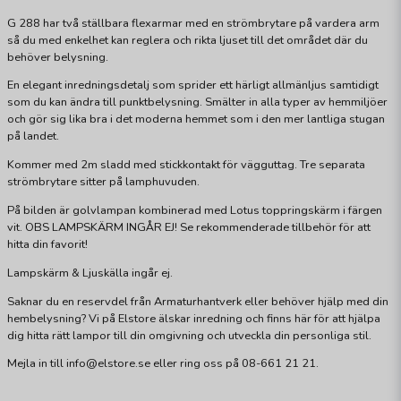
G 288 har två ställbara flexarmar med en strömbrytare på vardera arm
så du med enkelhet kan reglera och rikta ljuset till det området där du
behöver belysning.
En elegant inredningsdetalj som sprider ett härligt allmänljus samtidigt
som du kan ändra till punktbelysning. Smälter in alla typer av hemmiljöer
och gör sig lika bra i det moderna hemmet som i den mer lantliga stugan
på landet.
Kommer med 2m sladd med stickkontakt för vägguttag. Tre separata
strömbrytare sitter på lamphuvuden.
På bilden är golvlampan kombinerad med Lotus toppringskärm i färgen
vit. OBS LAMPSKÄRM INGÅR EJ! Se rekommenderade tillbehör för att
hitta din favorit!
Lampskärm & Ljuskälla ingår ej.
Saknar du en reservdel från Armaturhantverk eller behöver hjälp med din
hembelysning? Vi på Elstore älskar inredning och finns här för att hjälpa
dig hitta rätt lampor till din omgivning och utveckla din personliga stil.
Mejla in till info@elstore.se eller ring oss på 08-661 21 21.