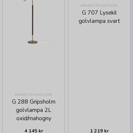
ARMATURHANTVERK
G 707 Lysekil
golvlampa svart
ARMATURHANTVERK
G 288 Gripsholm
golvlampa 2L
oxid/mahogny
4 145 kr
1 219 kr