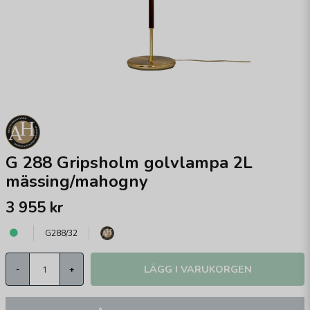
G 288 Gripsholm golvlampa 2L
mässing/mahogny
3 955 kr
G288/32
LÄGG I VARUKORGEN
-
+