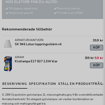
HOS ELSTORE FÅR DU ALLTID:
30 dagars öppet köp
Personlig service
Nöjd kund garanti
Fri frakt över 1000kr
Rekommenderade tillbehör
359 kr
ARMATURHANTVERK
SK 946 Lotus toppringsskärm vit
KÖP
AIRAM
89 kr
59 kr
Klotlampa E27 827 2,5W klar
KÖP
BESKRIVNING
SPECIFIKATION
STÄLL EN PRODUKTFRÅG
G 288 Gripsholm golvlampa 2L mässing/mahogny från svensktillverkade
Armaturhantverk.! En elegant golvlampa i en vacker kombination av
mässing och mahognyfärgat trä.