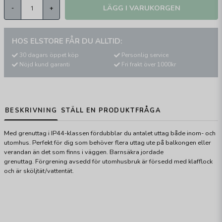
LÄGG I VARUKORGEN
-
+
HOS ELSTORE FÅR DU ALLTID:
30 dagars öppet köp
Personlig service
Nöjd kund garanti
Fri frakt över 1000kr
BESKRIVNING
STÄLL EN PRODUKTFRÅGA
Med grenuttag i IP44-klassen fördubblar du antalet uttag både inom- och
utomhus. Perfekt för dig som behöver flera uttag ute på balkongen eller
verandan än det som finns i väggen. Barnsäkra jordade
grenuttag.
Förgrening avsedd för utomhusbruk är försedd med klafflock
och är sköljtät/vattentät.