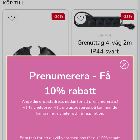
KÖP TILL
-30%
-33%
AIRAM
Grenuttag 4-väg 2m
IP44 svart
Prenumerera - Få
10% rabatt
Ange din e-postadress nedan för att prenumerera på
vårt nyhetsbrev. Håll dig uppdaterad på kommande
kampanjer, nyheter och få inspiration.
AIRAM
Förgreningskontakt Y
Som tack för att du vill vara med oss får du 10% rabatt!