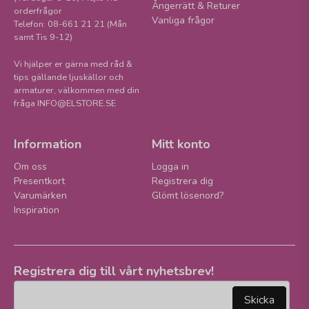
Ångerrätt & Returer
orderfrågor
Vanliga frågor
Telefon: 08-661 21 21 (Mån
samt Tis 9-12)
Vi hjälper er gärna med råd &
tips gällande ljuskällor och
armaturer, välkommen med din
fråga INFO@ELSTORE.SE
Information
Mitt konto
Om oss
Logga in
Presentkort
Registrera dig
Varumärken
Glömt lösenord?
Inspiration
Registrera dig till vårt nyhetsbrev!
email
Mejladress
Skicka