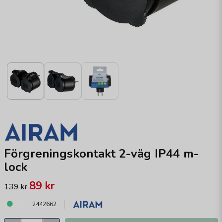
Förgreningskontakt 2-väg IP44 m-
lock
89 kr
139 kr
2442662