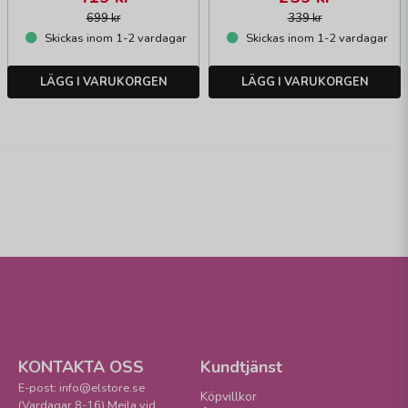
699 kr
339 kr
Skickas inom 1-2 vardagar
Skickas inom 1-2 vardagar
LÄGG I VARUKORGEN
LÄGG I VARUKORGEN
KONTAKTA OSS
Kundtjänst
E-post: info@elstore.se
Köpvillkor
(Vardagar 8-16) Mejla vid