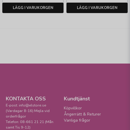
LÄGG I VARUKORGEN
LÄGG I VARUKORGEN
KONTAKTA OSS
Kundtjänst
E-post: info@elstore.se
Köpvillkor
(Vardagar 8-16) Mejla vid
Ångerrätt & Returer
orderfrågor
Vanliga frågor
Telefon: 08-661 21 21 (Mån
samt Tis 9-12)