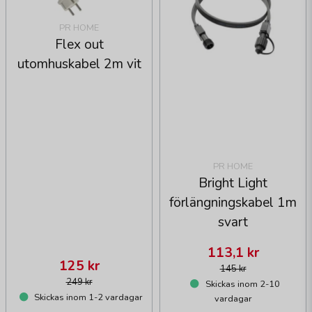
PR HOME
Flex out
utomhuskabel 2m vit
PR HOME
Bright Light
förlängningskabel 1m
svart
113,1 kr
125 kr
145 kr
249 kr
Skickas inom 2-10
Skickas inom 1-2 vardagar
vardagar