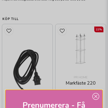
KÖP TILL
22%
PR HOME
Markfäste 220
Prenumerera - Få