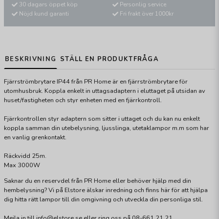
30 dagars öppet köp
Personlig service
Nöjd kund garanti
Fri frakt över 1000kr
BESKRIVNING
STÄLL EN PRODUKTFRÅGA
Fjärrströmbrytare IP44 från PR Home är en fjärrströmbrytare för
utomhusbruk. Koppla enkelt in uttagsadaptern i eluttaget på utsidan av
huset/fastigheten och styr enheten med en fjärrkontroll.
Fjärrkontrollen styr adaptern som sitter i uttaget och du kan nu enkelt
koppla samman din utebelysning, ljusslinga, utetaklampor m.m som har
en vanlig grenkontakt.
Räckvidd 25m.
Max 3000W
Saknar du en reservdel från PR Home eller behöver hjälp med din
hembelysning? Vi på Elstore älskar inredning och finns här för att hjälpa
dig hitta rätt lampor till din omgivning och utveckla din personliga stil.
Mejla in till info@elstore.se eller ring oss på 08-661 21 21.