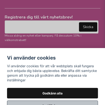
Registrera dig till vårt nyhetsbrev!
email
Mejladress
Skicka
Missa aldrig en nyhet eller kampanj. Få dessutom 10% i
välkomstrabatt!
Följ oss på våra
Trygg betalning och
Vi använder cookies
sociala medier!
E-handel
Vi använder cookies för att vår webbplats skall fungera
Facebook
och erbjuda dig bästa upplevelse. Bekräfta ditt samtycke
Instagram
genom att trycka på godkänn alla eller anpassa via
Youtube
inställningar
TikTok
Godkänn alla