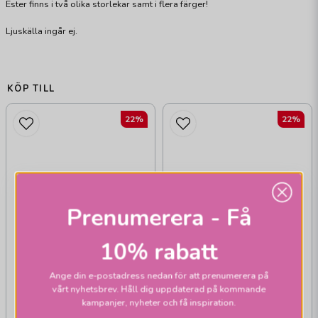
Ester finns i två olika storlekar samt i flera färger!
Ljuskälla ingår ej.
KÖP TILL
22%
22%
Prenumerera - Få
10% rabatt
Ange din e-postadress nedan för att prenumerera på
vårt nyhetsbrev. Håll dig uppdaterad på kommande
kampanjer, nyheter och få inspiration.