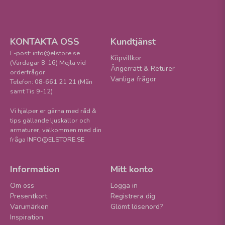
KONTAKTA OSS
Kundtjänst
E-post: info@elstore.se
Köpvillkor
(Vardagar 8-16) Mejla vid
Ångerrätt & Returer
orderfrågor
Vanliga frågor
Telefon: 08-661 21 21 (Mån
samt Tis 9-12)
Vi hjälper er gärna med råd &
tips gällande ljuskällor och
armaturer, välkommen med din
fråga INFO@ELSTORE.SE
Information
Mitt konto
Om oss
Logga in
Presentkort
Registrera dig
Varumärken
Glömt lösenord?
Inspiration