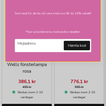
Som tack för att du vill vara med oss får du 10% rabatt!
PR HOME
*Kan ej kombineras med andra rabatter.
Tulippa
tak/fönsterlampor
email
Mejladress
Hämta kod
PR HOME
Wells fönsterlampa
rosa
386,1 kr
776,1 kr
495 kr
995 kr
Skickas inom 2-10
Skickas inom 2-10
vardagar
vardagar