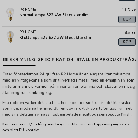
115 kr
PR HOME
Normallampa 822 4W Elect klar dim
KÖP
85 kr
PR HOME
Klotlampa E27 822 3W Elect klar dim
KÖP
BESKRIVNING
SPECIFIKATION
STÄLL EN PRODUKTFRÅG
Ester fönsterlampa 24 gul från PR Home är en elegant liten taklampa
med en vintagekänsla som är tillverkad i metall med en emaljfinish som
imiterar marmor. Formen påminner om en blomma och skapar en mysig
stämning runt omkring sig.
Ester blir en vacker detalj till ditt hem som gör sig lika fin i det klassiska
som i det moderna hemmet. Blir en dov färgklick som lyfter upp rummet
med sina detaljer av mässingsbearbetade metall och senapsgula finish.
Kommer med 3,5m lång linnebeige textilsnöre med upphängningskrok
och platt EU-kontakt.