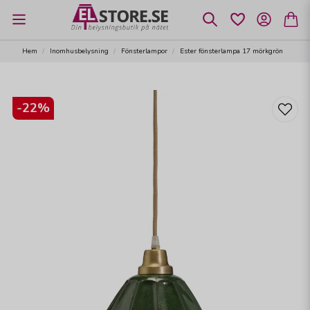
Hem
Inomhusbelysning
Fönsterlampor
Ester fönsterlampa 17 mörkgrön
-
22
%