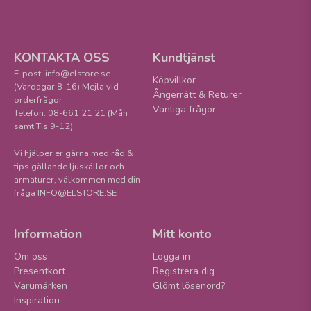
KONTAKTA OSS
Kundtjänst
E-post: info@elstore.se
Köpvillkor
(Vardagar 8-16) Mejla vid
Ångerrätt & Returer
orderfrågor
Vanliga frågor
Telefon: 08-661 21 21 (Mån
samt Tis 9-12)
Vi hjälper er gärna med råd &
tips gällande ljuskällor och
armaturer, välkommen med din
fråga INFO@ELSTORE.SE
Information
Mitt konto
Om oss
Logga in
Presentkort
Registrera dig
Varumärken
Glömt lösenord?
Inspiration