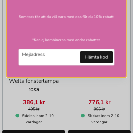
Som tack för att du vill vara med oss får du 10% rabatt!
PR HOME
*Kan ej kombineras med andra rabatter.
Tulippa
tak/fönsterlampor
email
Mejladress
Hämta kod
PR HOME
Wells fönsterlampa
rosa
386,1 kr
776,1 kr
495 kr
995 kr
Skickas inom 2-10
Skickas inom 2-10
vardagar
vardagar