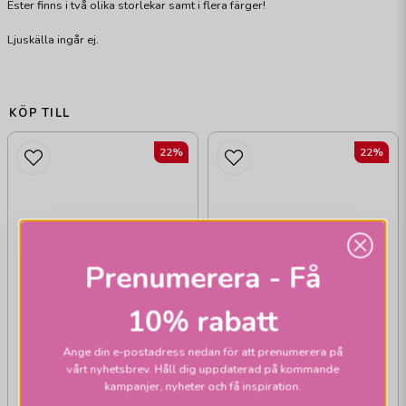
Ester finns i två olika storlekar samt i flera färger!
Ljuskälla ingår ej.
KÖP TILL
22%
22%
Prenumerera - Få
10% rabatt
Ange din e-postadress nedan för att prenumerera på
vårt nyhetsbrev. Håll dig uppdaterad på kommande
kampanjer, nyheter och få inspiration.