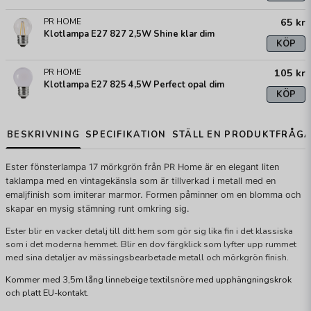
65 kr
PR HOME
Klotlampa E27 827 2,5W Shine klar dim
KÖP
105 kr
PR HOME
Klotlampa E27 825 4,5W Perfect opal dim
KÖP
BESKRIVNING
SPECIFIKATION
STÄLL EN PRODUKTFRÅG
Ester fönsterlampa 17 mörkgrön från PR Home är en elegant liten
taklampa med en vintagekänsla som är tillverkad i metall med en
emaljfinish som imiterar marmor. Formen påminner om en blomma och
skapar en mysig stämning runt omkring sig.
Ester blir en vacker detalj till ditt hem som gör sig lika fin i det klassiska
som i det moderna hemmet. Blir en dov färgklick som lyfter upp rummet
med sina detaljer av mässingsbearbetade metall och mörkgrön finish.
Kommer med 3,5m lång linnebeige textilsnöre med upphängningskrok
och platt EU-kontakt.