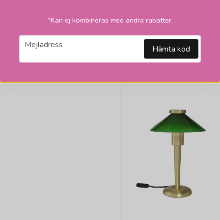
325 kr
*Kan ej kombineras med andra rabatter.
LÄGG I VARUKORGEN
email
Mejladress
Hämta kod
2