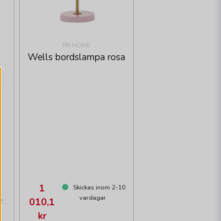
PR HOME
Wells bordslampa rosa
1
Skickas inom 2-10
vardagar
010,1
2
kr