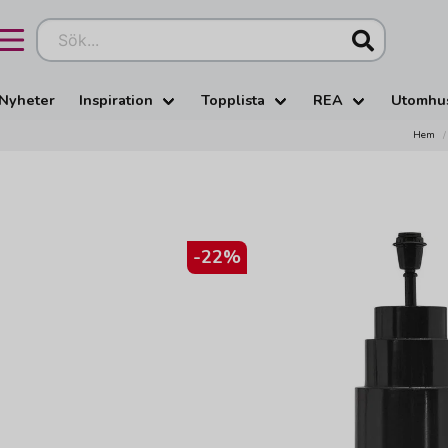
Sök...
Nyheter
Inspiration
Topplista
REA
Utomhu
Hem
-
22
%