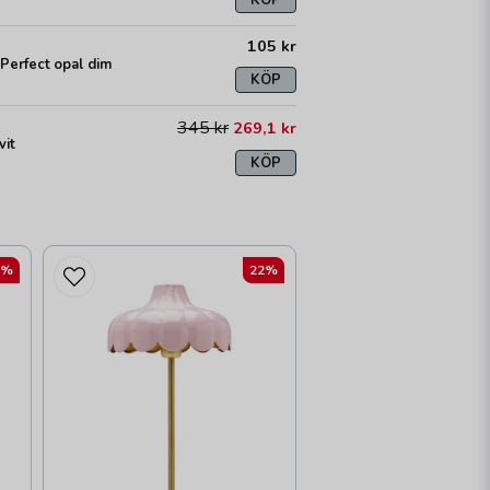
105 kr
erfect opal dim
KÖP
345 kr
269,1 kr
vit
KÖP
2%
22%