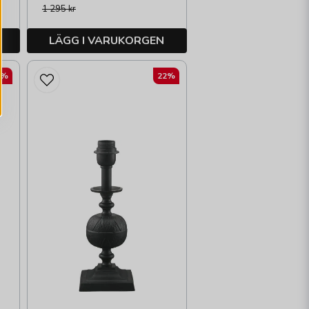
1 295 kr
LÄGG I VARUKORGEN
2%
22%