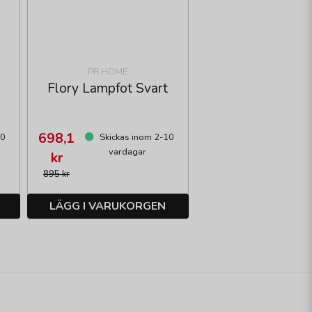
PR HOME
Flory Lampfot Svart
698,1
10
Skickas inom 2-10
vardagar
kr
895 kr
LÄGG I VARUKORGEN