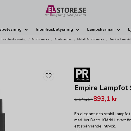
sbelysning
Inomhusbelysning
Lampskärmar
L
Inomhusbelysning
Bordslampor
Bordslampor
Metall Bordslampor
Empire Lampfot
Empire Lampfot 
893,1 kr
1 145 kr
En elegant och stabil lampfot 
med Art Deco. Klädd i svart f
ett spännande intryck.