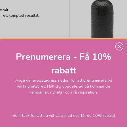
v våra
ett komplett resultat.
Prenumerera - Få 10%
rabatt
Ange din e-postadress nedan för att prenumerera på
vårt nyhetsbrev. Håll dig uppdaterad på kommande
PR HOME
kampanjer, nyheter och få inspiration.
Riley Lampfot Matt
Svart
Som tack för att du vill vara med oss får du 10% rabatt!
253,5
Skickas inom 1-
vardagar
kr