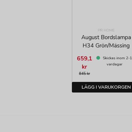
PR HOME
August Bordslampa
H34 Grön/Mässing
659,1
Skickas inom 2-
vardagar
kr
845 kr
LÄGG I VARUKORGEN