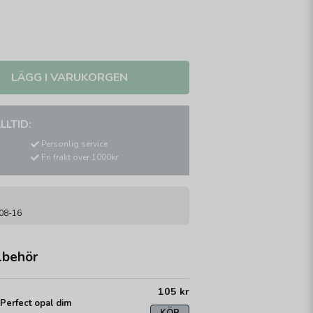
LÄGG I VARUKORGEN
LLTID:
Personlig service
Fri frakt över 1000kr
-08-16
lbehör
105 kr
erfect opal dim
KÖP