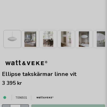
Ellipse takskärmar linne vit
3 395 kr
T096501