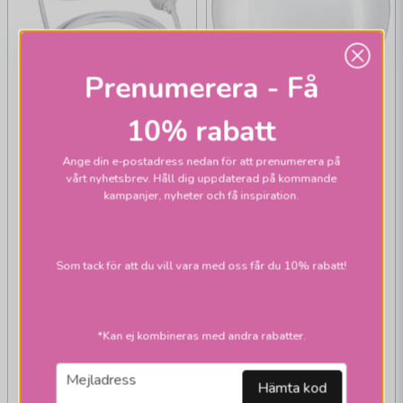
Prenumerera - Få
10% rabatt
Ange din e-postadress nedan för att prenumerera på
vårt nyhetsbrev. Håll dig uppdaterad på kommande
kampanjer, nyheter och få inspiration.
PR HOME
Takupphängen E27
textil
Som tack för att du vill vara med oss får du 10% rabatt!
*Kan ej kombineras med andra rabatter.
SIGNIFY
Normallampa warm
email
Mejladress
glow LED 5,9W dim
Hämta kod