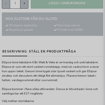
LÄGG I VARUKORGEN
-
+
HOS ELSTORE FÅR DU ALLTID:
30 dagars öppet köp
Personlig service
Nöjd kund garanti
Fri frakt över 1000kr
BESKRIVNING
STÄLL EN PRODUKTFRÅGA
Ellipse linne takskärm från Watt & Veke är en trendig och unik takskärm.
Ellipse är som ett stort vackert rymdskepp, med sin vackra form svävar
hon uppe i taket. Genom linne tyget silar ljuset vackert och ger Ellipse
struktur och dessutom ett riktigt fint allmänljus. Placera henne i taket i
hallen, vardagsrummet eller sovrummet.
Ellipse kommer i flera olika utföranden. Dessa är tillverkade i linne och
samtliga har ett E27-ringfäste.
Välj mellan storlekarna: