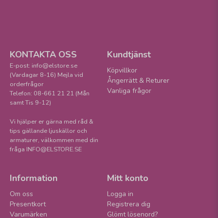
KONTAKTA OSS
Kundtjänst
E-post: info@elstore.se
Köpvillkor
(Vardagar 8-16) Mejla vid
Ångerrätt & Returer
orderfrågor
Vanliga frågor
Telefon: 08-661 21 21 (Mån
samt Tis 9-12)
Vi hjälper er gärna med råd &
tips gällande ljuskällor och
armaturer, välkommen med din
fråga INFO@ELSTORE.SE
Information
Mitt konto
Om oss
Logga in
Presentkort
Registrera dig
Varumärken
Glömt lösenord?