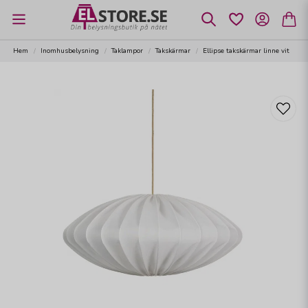
Hem
Inomhusbelysning
Taklampor
Takskärmar
Ellipse takskärmar linne vit