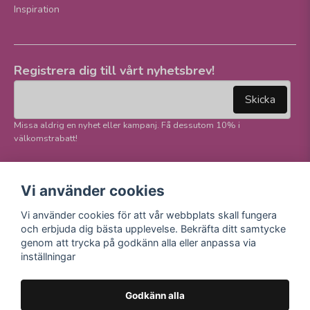
Inspiration
Registrera dig till vårt nyhetsbrev!
email
Mejladress
Skicka
Missa aldrig en nyhet eller kampanj. Få dessutom 10% i
välkomstrabatt!
Följ oss på våra
Trygg betalning och
Vi använder cookies
sociala medier!
E-handel
Vi använder cookies för att vår webbplats skall fungera
Facebook
och erbjuda dig bästa upplevelse. Bekräfta ditt samtycke
Instagram
genom att trycka på godkänn alla eller anpassa via
Youtube
inställningar
TikTok
Godkänn alla