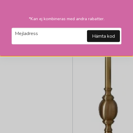
*Kan ej kombineras med andra rabatter.
email
Mejladress
Hämta kod