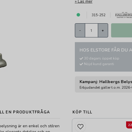
Läs mer
315-252
-
+
HOS ELSTORE FÅR DU A
30 dagars öppet köp
Nöjd kund garanti
Kampanj: Hallbergs Bely
Erbjudandet gäller t.o.m. 2026
LL EN PRODUKTFRÅGA
KÖP TILL
2
belysning är en enkel och stilren
 Har eleganta detaljer och en