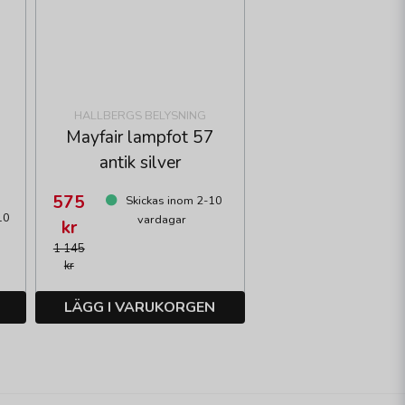
HALLBERGS BELYSNING
Mayfair lampfot 57
antik silver
575
Skickas inom 2-10
10
vardagar
kr
1 145
kr
LÄGG I VARUKORGEN