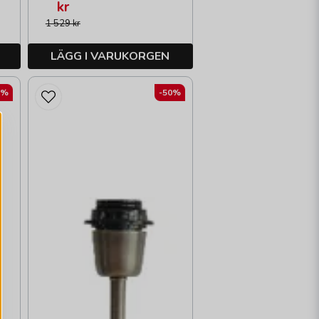
kr
1 529 kr
LÄGG I VARUKORGEN
2%
-50%