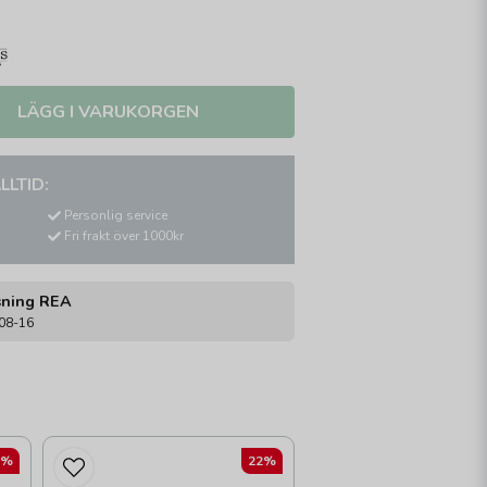
LÄGG I VARUKORGEN
LLTID:
Personlig service
Fri frakt över 1000kr
sning REA
-08-16
2%
22%