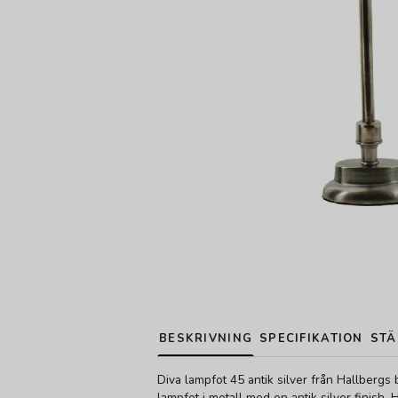
BESKRIVNING
SPECIFIKATION
STÄ
Diva lampfot 45 antik silver från Hallbergs 
lampfot i metall med en antik silver finish.