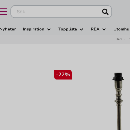
Sök...
Nyheter
Inspiration
Topplista
REA
Utomhu
Hem
I
-
22
%