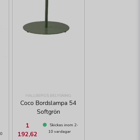
HALLBERGS BELYSNING
Coco Bordslampa 54
Softgrön
1
Skickas inom 2-
10 vardagar
192,62
10