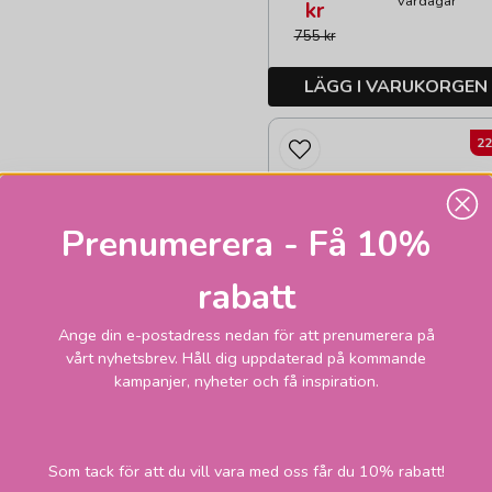
vardagar
kr
755 kr
LÄGG I VARUKORGEN
2
Prenumerera - Få 10%
rabatt
Ange din e-postadress nedan för att prenumerera på
vårt nyhetsbrev. Håll dig uppdaterad på kommande
kampanjer, nyheter och få inspiration.
Som tack för att du vill vara med oss får du 10% rabatt!