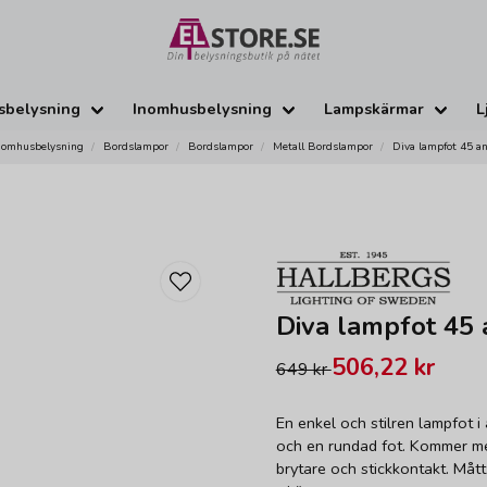
sbelysning
Inomhusbelysning
Lampskärmar
L
nomhusbelysning
Bordslampor
Bordslampor
Metall Bordslampor
Diva lampfot 45 ant
Diva lampfot 45 a
506,22 kr
649 kr
En enkel och stilren lampfot i 
och en rundad fot. Kommer m
brytare och stickkontakt. Mått