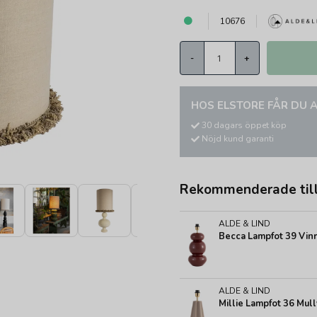
10676
-
+
HOS ELSTORE FÅR DU A
30 dagars öppet köp
Nöjd kund garanti
Rekommenderade til
ALDE & LIND
Becca Lampfot 39 Vin
ALDE & LIND
Millie Lampfot 36 Mul