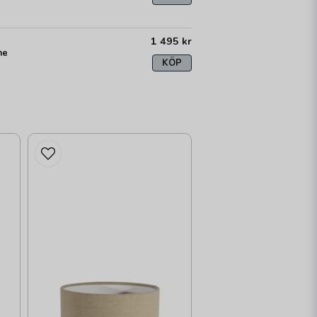
1 495 kr
me
KÖP