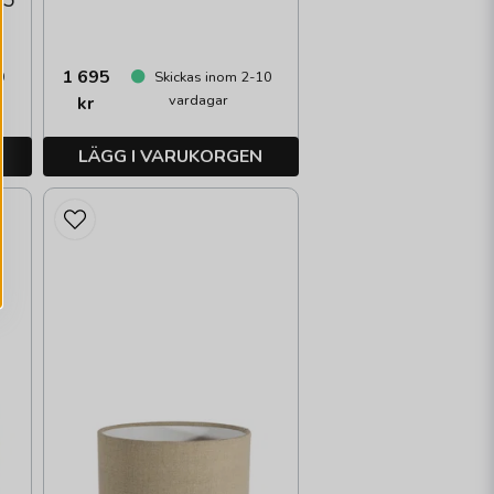
,5
1 695
0
Skickas inom 2-10
vardagar
kr
LÄGG I VARUKORGEN