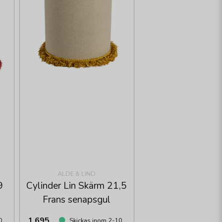
ALDE & LIND
9
Cylinder Lin Skärm 21,5
Frans senapsgul
1 695
0
Skickas inom 2-10