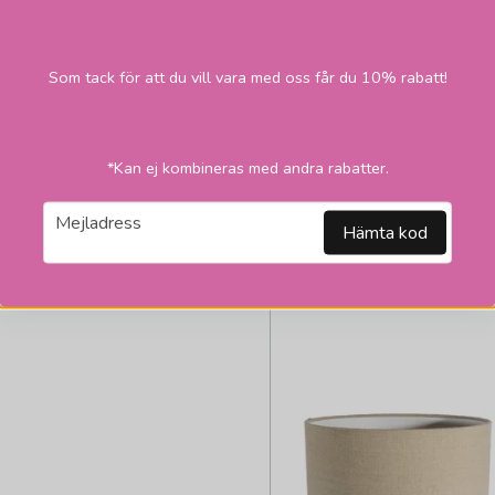
Cylinder Lin Skärm 21
Frans Natur
Som tack för att du vill vara med oss får du 10% rabatt!
1 695
Skickas inom 2-1
vardagar
kr
LÄGG I VARUKORGEN
*Kan ej kombineras med andra rabatter.
email
Mejladress
Hämta kod