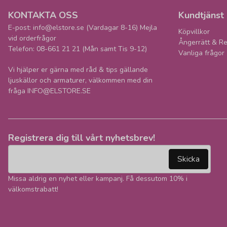
KONTAKTA OSS
Kundtjänst
E-post: info@elstore.se (Vardagar 8-16) Mejla
Köpvillkor
vid orderfrågor
Ångerrätt & Re
Telefon: 08-661 21 21 (Mån samt Tis 9-12)
Vanliga frågor
Vi hjälper er gärna med råd & tips gällande
ljuskällor och armaturer, välkommen med din
fråga INFO@ELSTORE.SE
Registrera dig till vårt nyhetsbrev!
email
Mejladress
Skicka
Missa aldrig en nyhet eller kampanj. Få dessutom 10% i
välkomstrabatt!