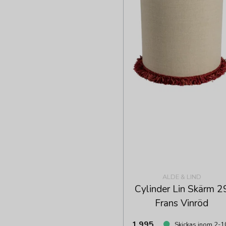
ALDE & LIND
Cylinder Lin Skärm 2
Frans Vinröd
1 995
Skickas inom 2-1