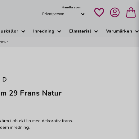
Handla som
juskällor
Inredning
Elmaterial
Varumärken
 Natur
rm 29 Frans Natur
ärm i oblekt lin med dekorativ frans.
dern inredning.