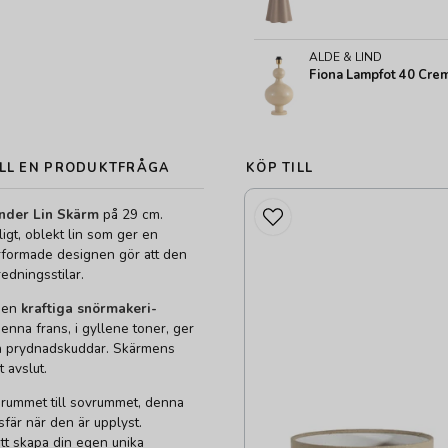
ALDE & LIND
Fiona Lampfot 40 Cre
LL EN PRODUKTFRÅGA
KÖP TILL
inder Lin Skärm
på 29 cm.
igt, oblekt lin som ger en
erformade designen gör att den
edningsstilar.
 den
kraftiga snörmakeri-
na frans, i gyllene toner, ger
iga prydnadskuddar. Skärmens
t avslut.
gsrummet till sovrummet, denna
fär när den är upplyst.
tt skapa din egen unika