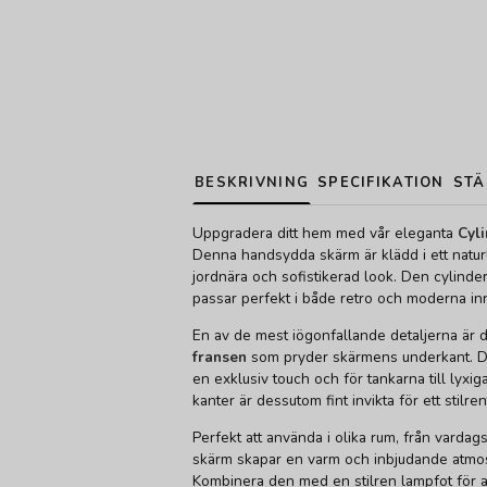
BESKRIVNING
SPECIFIKATION
STÄ
Uppgradera ditt hem med vår eleganta
Cyl
Denna handsydda skärm är klädd i ett naturl
jordnära och sofistikerad look. Den cylind
passar perfekt i både retro och moderna inr
En av de mest iögonfallande detaljerna är
fransen
som pryder skärmens underkant. Den
en exklusiv touch och för tankarna till lyx
kanter är dessutom fint invikta för ett stilren
Perfekt att använda i olika rum, från varda
skärm skapar en varm och inbjudande atmos
Kombinera den med en stilren lampfot för a