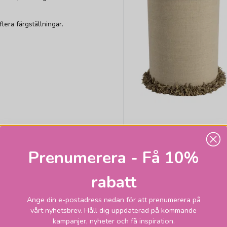
lera färgställningar.
Prenumerera - Få 10%
rabatt
Ange din e-postadress nedan för att prenumerera på
vårt nyhetsbrev. Håll dig uppdaterad på kommande
ALDE & LIND
kampanjer, nyheter och få inspiration.