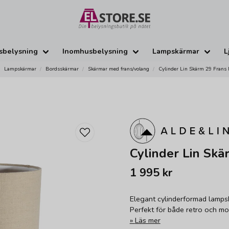
sbelysning
Inomhusbelysning
Lampskärmar
L
Lampskärmar
Bordsskärmar
Skärmar med frans/volang
Cylinder Lin Skärm 29 Frans
Cylinder Lin Skä
1 995 kr
Elegant cylinderformad lampsk
Perfekt för både retro och mo
Läs mer