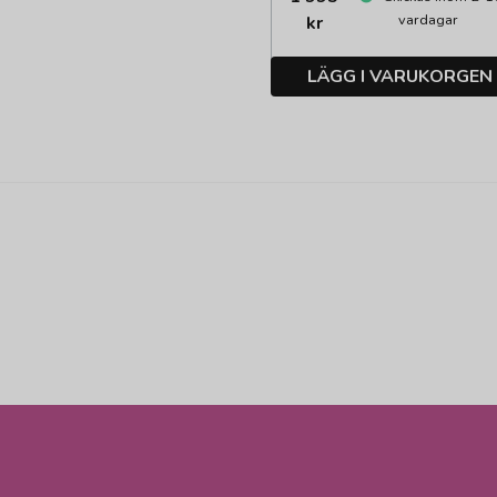
vardagar
kr
LÄGG I VARUKORGEN