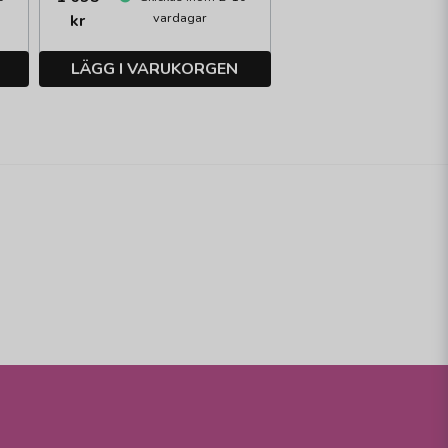
vardagar
kr
LÄGG I VARUKORGEN