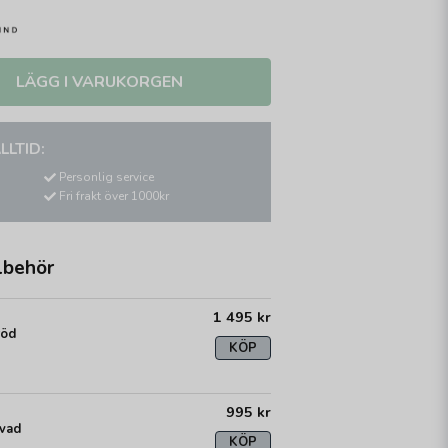
LÄGG I VARUKORGEN
LLTID:
Personlig service
Fri frakt över 1000kr
lbehör
1 495 kr
röd
KÖP
995 kr
lvad
KÖP