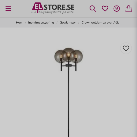
Hem
Inomhusbelysning
Golvlampor
Crown golvlampa svart/rök