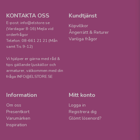
KONTAKTA OSS
Kundtjänst
E-post: info@elstore.se
Köpvillkor
(Vardagar 8-16) Mejla vid
Ångerrätt & Returer
orderfrågor
Vanliga frågor
Telefon: 08-661 21 21 (Mån
samt Tis 9-12)
Vi hjälper er gärna med råd &
tips gällande ljuskällor och
armaturer, välkommen med din
fråga INFO@ELSTORE.SE
Information
Mitt konto
Om oss
Logga in
Presentkort
Registrera dig
Varumärken
Glömt lösenord?
Inspiration