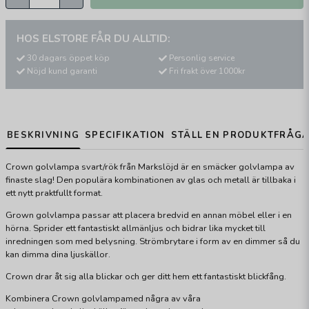
HOS ELSTORE FÅR DU ALLTID:
30 dagars öppet köp
Personlig service
Nöjd kund garanti
Fri frakt över 1000kr
BESKRIVNING
SPECIFIKATION
STÄLL EN PRODUKTFRÅG
Crown golvlampa svart/rök från Markslöjd är en smäcker golvlampa av
finaste slag! Den populära kombinationen av glas och metall är tillbaka i
ett nytt praktfullt format.
Grown golvlampa passar att placera bredvid en annan möbel eller i en
hörna. Sprider ett fantastiskt allmänljus och bidrar lika mycket till
inredningen som med belysning. Strömbrytare i form av en dimmer så du
kan dimma dina ljuskällor.
Crown drar åt sig alla blickar och ger ditt hem ett fantastiskt blickfång.
Kombinera Crown golvlampamed några av våra