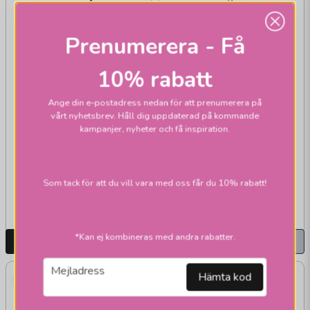
Prenumerera - Få
10% rabatt
Ange din e-postadress nedan för att prenumerera på
vårt nyhetsbrev. Håll dig uppdaterad på kommande
MARKSLÖJD
MARKSLÖJD
kampanjer, nyheter och få inspiration.
Friend golvlampa
Dione golvlampor
mässing
3 355 kr
Som tack för att du vill vara med oss får du 10% rabatt!
3 245 kr
Skickas inom 2-10
Strax åter i lager
vardagar
*Kan ej kombineras med andra rabatter.
LÄGG I VARUKORGEN
Bevaka
email
Mejladress
Hämta kod