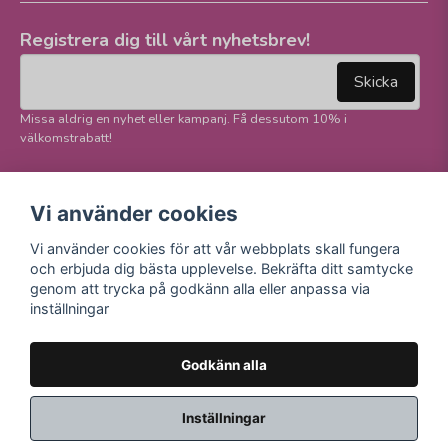
Registrera dig till vårt nyhetsbrev!
email
Mejladress
Skicka
Missa aldrig en nyhet eller kampanj. Få dessutom 10% i
välkomstrabatt!
Följ oss på våra
Trygg betalning och
Vi använder cookies
sociala medier!
E-handel
Vi använder cookies för att vår webbplats skall fungera
Facebook
och erbjuda dig bästa upplevelse. Bekräfta ditt samtycke
Instagram
genom att trycka på godkänn alla eller anpassa via
Youtube
inställningar
TikTok
Godkänn alla
Inställningar