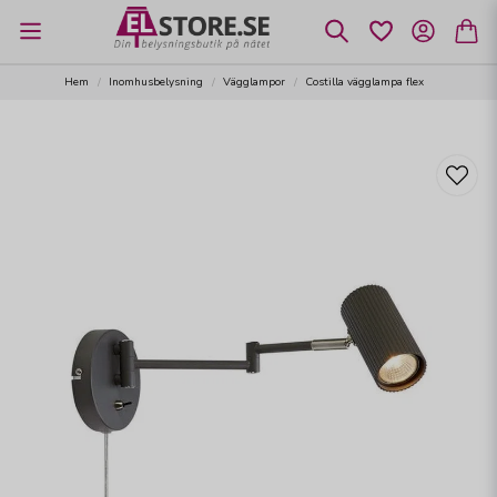
Hem
Inomhusbelysning
Vägglampor
Costilla vägglampa flex