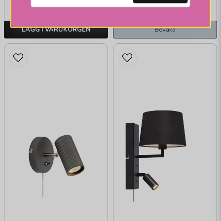
Slutsåld
vardagar
LÄGG I VARUKORGEN
Bevaka