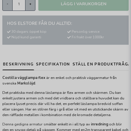
LÄGG I VARUKORGEN
-
+
HOS ELSTORE FÅR DU ALLTID:
30 dagars öppet köp
Personlig service
Nöjd kund garanti
Fri frakt över 1000kr
BESKRIVNING
SPECIFIKATION
STÄLL EN PRODUKTFRÅG
Costilla vägglampa flex
är en enkel och praktisk väggarmatur från
svenska
Markslöjd
.
Det praktiska med denna läslampa är flex armen och skärmen. Du kan
enkelt justera armen och med det vridbara och ställbara huvudet kan du
placera ljuset precis där vill ha det, en perfekt läslampa bredvid soffan
eller sängen. Har en stilren färg i grå eller vit med en utstickande skärm av
den räfflade metallen i kombination med de kromade detaljerna.
Denna gedigna armatur s
mälter enkelt in i all typ av
inredning
och blir
den en snygg detalj på väggen. Kommer med en2m transparent kabel och