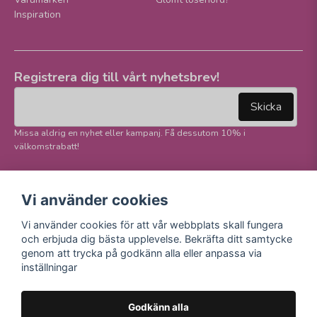
Inspiration
Registrera dig till vårt nyhetsbrev!
email
Mejladress
Skicka
Missa aldrig en nyhet eller kampanj. Få dessutom 10% i
välkomstrabatt!
Följ oss på våra
Trygg betalning och
Vi använder cookies
sociala medier!
E-handel
Vi använder cookies för att vår webbplats skall fungera
Facebook
och erbjuda dig bästa upplevelse. Bekräfta ditt samtycke
Instagram
genom att trycka på godkänn alla eller anpassa via
Youtube
inställningar
TikTok
Godkänn alla