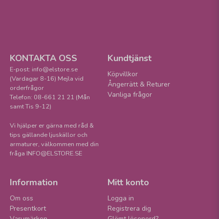
KONTAKTA OSS
Kundtjänst
E-post: info@elstore.se
Köpvillkor
(Vardagar 8-16) Mejla vid
Ångerrätt & Returer
orderfrågor
Vanliga frågor
Telefon: 08-661 21 21 (Mån
samt Tis 9-12)
Vi hjälper er gärna med råd &
tips gällande ljuskällor och
armaturer, välkommen med din
fråga INFO@ELSTORE.SE
Information
Mitt konto
Om oss
Logga in
Presentkort
Registrera dig
Varumärken
Glömt lösenord?