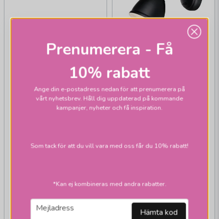
Prenumerera - Få
MARKSLÖJD
10% rabatt
Fjällbacka
Ange din e-postadress nedan för att prenumerera på
vägglampa svart
vårt nyhetsbrev. Håll dig uppdaterad på kommande
kampanjer, nyheter och få inspiration.
Som tack för att du vill vara med oss får du 10% rabatt!
MARKSLÖJD
House vägglampor
*Kan ej kombineras med andra rabatter.
329 kr
1 345 kr
email
Mejladress
Hämta kod
819 kr
Skickas inom 2-10