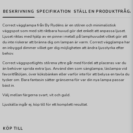
BESKRIVNING
SPECIFIKATION
STÄLL EN PRODUKTFRÅG
Correct vägglampa från By Rydéns är en stilren och minimalistisk
väggspot som med sitt riktbara huvud gör det enkelt att anpassa ljuset.
Ljuset riktas med hjälp av en pinne i metall på lamphuvudet vilket gör att
du inte riskerar att bränna dig om lampan är varm. Correct vägglampa har
en inbyggd dimmer vilket ger dig möjligheten att ändra ljusstyrka efter
behov.
Correct väggspotlights stilrena yttre går med fördel att placeras var du
än behöver sprida extra ljus. Använd den som sänglampa, läslampa vid
favoritfåtöljen, över köksbänken eller varför inte för att belysa en tavla du
tycker om. Bara fantasin sätter gränserna för var din nya lampa passar
bäst in.
Välj mellan färgerna svart, vit och guld.
Ljuskälla ingår ej, köp till för ett komplett resultat.
KÖP TILL