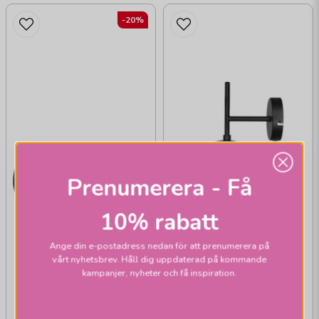
-20%
Prenumerera - Få
10% rabatt
Ange din e-postadress nedan för att prenumerera på
vårt nyhetsbrev. Håll dig uppdaterad på kommande
kampanjer, nyheter och få inspiration.
BY RYDÉNS