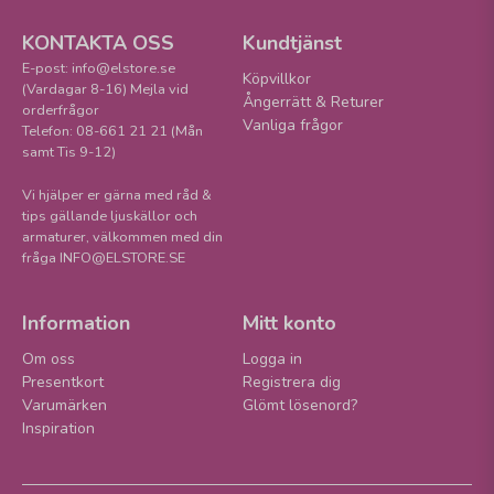
KONTAKTA OSS
Kundtjänst
E-post: info@elstore.se
Köpvillkor
(Vardagar 8-16) Mejla vid
Ångerrätt & Returer
orderfrågor
Vanliga frågor
Telefon: 08-661 21 21 (Mån
samt Tis 9-12)
Vi hjälper er gärna med råd &
tips gällande ljuskällor och
armaturer, välkommen med din
fråga INFO@ELSTORE.SE
Information
Mitt konto
Om oss
Logga in
Presentkort
Registrera dig
Varumärken
Glömt lösenord?
Inspiration