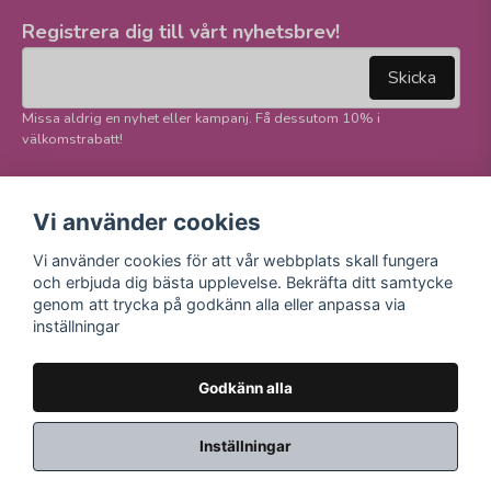
Registrera dig till vårt nyhetsbrev!
email
Mejladress
Skicka
Missa aldrig en nyhet eller kampanj. Få dessutom 10% i
välkomstrabatt!
Följ oss på våra
Trygg betalning och
Vi använder cookies
sociala medier!
E-handel
Vi använder cookies för att vår webbplats skall fungera
Facebook
och erbjuda dig bästa upplevelse. Bekräfta ditt samtycke
Instagram
genom att trycka på godkänn alla eller anpassa via
Youtube
inställningar
TikTok
Godkänn alla
Inställningar