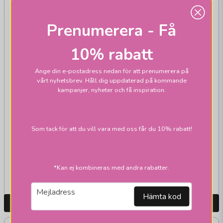
Prenumerera - Få
10% rabatt
Ange din e-postadress nedan för att prenumerera på
vårt nyhetsbrev. Håll dig uppdaterad på kommande
kampanjer, nyheter och få inspiration.
KREAFUNK
KREAFUNK
Cloudy kids sladdlös
Cloudy kids sladdlös
Som tack för att du vill vara med oss får du 10% rabatt!
dusty rose
blue
319 kr
319 kr
*Kan ej kombineras med andra rabatter.
Skickas inom 2-10
Skickas inom 2-10
vardagar
vardagar
email
Mejladress
Hämta kod
LÄGG I VARUKORGEN
LÄGG I VARUKORGEN