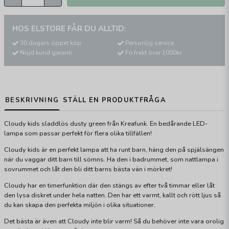
HOS ELSTORE FÅR DU ALLTID:
30 dagars öppet köp
Personlig service
Nöjd kund garanti
Fri frakt över 1000kr
BESKRIVNING
STÄLL EN PRODUKTFRÅGA
Cloudy kids sladdlös dusty green från Kreafunk. En bedårande LED-
lampa som passar perfekt för flera olika tillfällen!
Cloudy kids är en perfekt lampa att ha runt barn, häng den på spjälsängen
när du vaggar ditt barn till sömns. Ha den i badrummet, som nattlampa i
sovrummet och låt den bli ditt barns bästa vän i mörkret!
Cloudy har en timerfunktion där den stängs av efter två timmar eller låt
den lysa diskret under hela natten. Den har ett varmt, kallt och rött ljus så
du kan skapa den perfekta miljön i olika situationer.
Det bästa är även att Cloudy inte blir varm! Så du behöver inte vara orolig