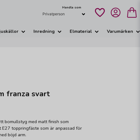
Handla som
juskällor
Inredning
Elmaterial
Varumärken
m franza svart
ett bomullstyg med matt finish som
tt E27 toppringfäste som är anpassad för
ed böjd arm.