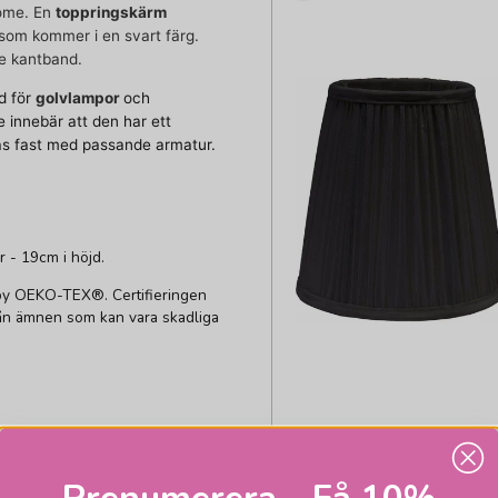
Home. En
toppringskärm
 som kommer i en svart färg.
de kantband.
d för
golvlampor
och
 innebär att den har ett
as fast med passande armatur.
r - 19cm i höjd.
 by OEKO-TEX®. Certifieringen
från ämnen som kan vara skadliga
PR HOME
Prenumerera - Få 10%
Stella toppringskärma