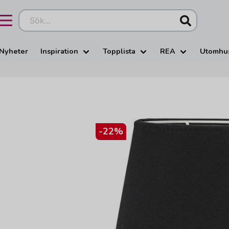
Sök...
Nyheter
Inspiration
Topplista
REA
Utomhu
-
22
%