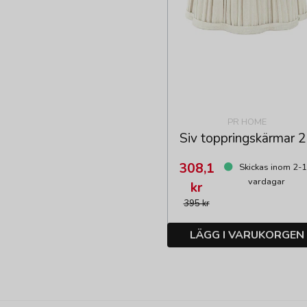
PR HOME
Siv toppringskärmar 
308,1
Skickas inom 2-
vardagar
kr
395 kr
LÄGG I VARUKORGEN