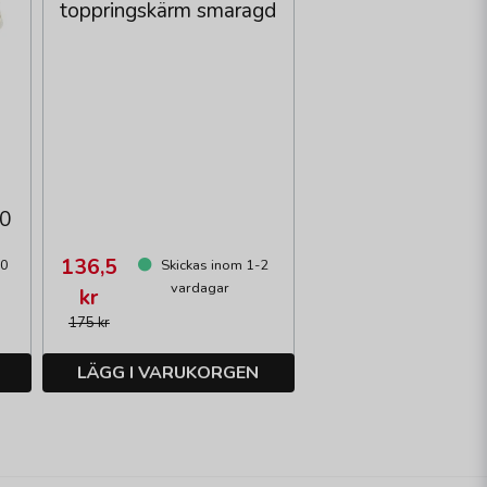
toppringskärm smaragd
20
136,5
10
Skickas inom 1-2
vardagar
kr
175 kr
LÄGG I VARUKORGEN