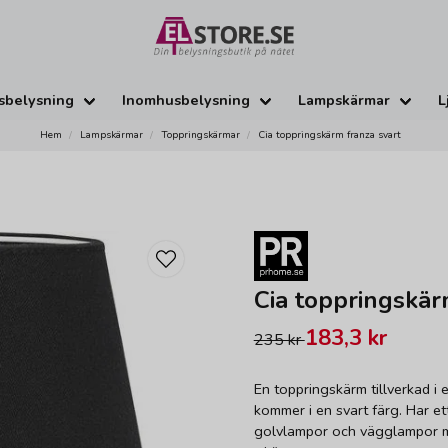
sbelysning
Inomhusbelysning
Lampskärmar
L
Hem
Lampskärmar
Toppringskärmar
Cia toppringskärm franza svart
Cia toppringskär
183,3 kr
235 kr
En toppringskärm tillverkad i 
kommer i en svart färg. Har e
golvlampor och vägglampor m