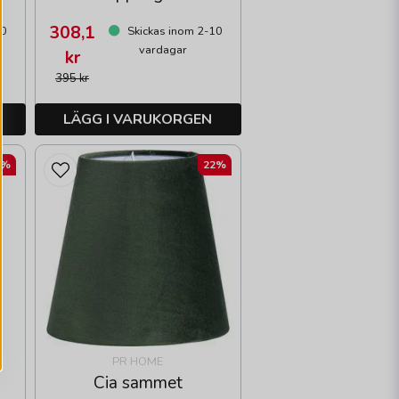
308,1
10
Skickas inom 2-10
vardagar
kr
395 kr
LÄGG I VARUKORGEN
2%
22%
PR HOME
Cia sammet