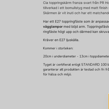
Cia toppringskärm franza svart från PR 
tillverkad
i ett bomullstyg med matt finish
Skärmen är vit inuti och har ett matchan
Har ett E27 toppringfäste som är anpassa
vägglampor
med böjd arm. Toppringsfäste
ringfäste högt upp och därmed kan skruv
Kräver en E27 ljuskälla.
Kommer i storleken:
20cm i underdiameter - 13cm i toppdiamete
Tyget är certifierat enligt STANDARD 100
garanterar att produkten är testad och fri 
för hälsa och miljö.