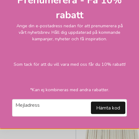
308,1
rabatt
Skickas inom 2-
vardagar
kr
Ange din e-postadress nedan för att prenumerera på
395 kr
vårt nyhetsbrev. Håll dig uppdaterad på kommande
kampanjer, nyheter och få inspiration.
LÄGG I VARUKORGEN
2
Som tack för att du vill vara med oss får du 10% rabatt!
*Kan ej kombineras med andra rabatter.
email
Mejladress
Hämta kod