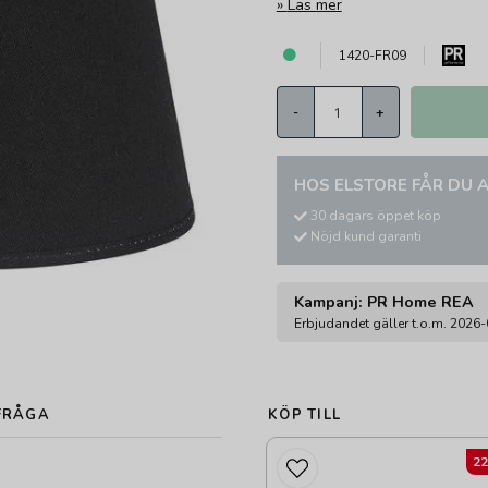
Läs mer
1420-FR09
-
+
HOS ELSTORE FÅR DU A
30 dagars öppet köp
Nöjd kund garanti
Kampanj: PR Home REA
Erbjudandet gäller t.o.m. 2026
FRÅGA
KÖP TILL
2