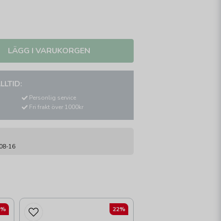
LÄGG I VARUKORGEN
LLTID:
Personlig service
Fri frakt över 1000kr
-08-16
2%
22%