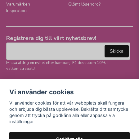
Varumärken
Glömt lösenord?
Inspiration
Registrera dig till vårt nyhetsbrev!
email
Mejladress
Skicka
Missa aldrig en nyhet eller kampanj. Få dessutom 10% i
välkomstrabatt!
Följ oss på våra
Trygg betalning och
Vi använder cookies
sociala medier!
E-handel
Vi använder cookies för att vår webbplats skall fungera
Facebook
och erbjuda dig bästa upplevelse. Bekräfta ditt samtycke
Instagram
genom att trycka på godkänn alla eller anpassa via
Youtube
inställningar
TikTok
Godkänn alla