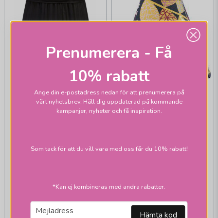
Prenumerera - Få
10% rabatt
Ange din e-postadress nedan för att prenumerera på
vårt nyhetsbrev. Håll dig uppdaterad på kommande
kampanjer, nyheter och få inspiration.
PR HOME
PR HOME
Som tack för att du vill vara med oss får du 10% rabatt!
Stella
Frank
toppringskärmar
toppringskärmar
*Kan ej kombineras med andra rabatter.
308,1 kr
308,1 kr
395 kr
395 kr
email
Mejladress
Hämta kod
Skickas inom 2-10
Skickas inom 2-10