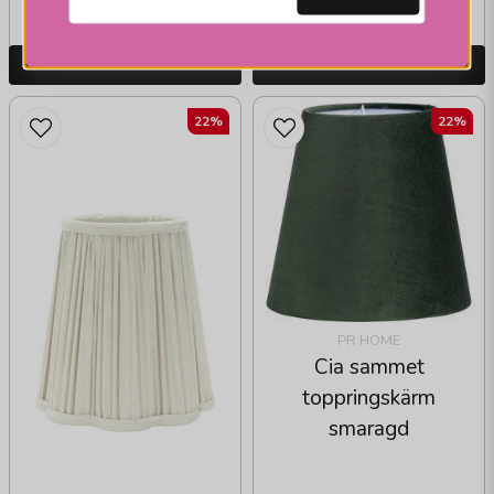
vardagar
vardagar
LÄGG I VARUKORGEN
LÄGG I VARUKORGEN
22%
22%
PR HOME
Cia sammet
toppringskärm
smaragd