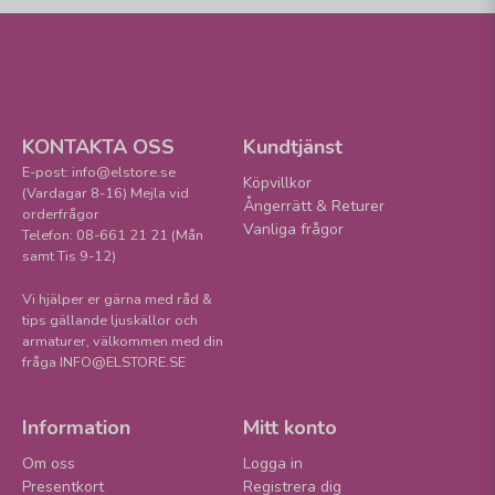
KONTAKTA OSS
Kundtjänst
E-post: info@elstore.se
Köpvillkor
(Vardagar 8-16) Mejla vid
Ångerrätt & Returer
orderfrågor
Vanliga frågor
Telefon: 08-661 21 21 (Mån
samt Tis 9-12)
Vi hjälper er gärna med råd &
tips gällande ljuskällor och
armaturer, välkommen med din
fråga INFO@ELSTORE.SE
Information
Mitt konto
Om oss
Logga in
Presentkort
Registrera dig