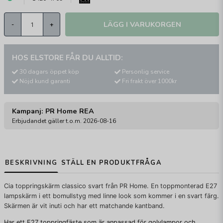
LÄGG I VARUKORGEN
-
+
HOS ELSTORE FÅR DU ALLTID:
30 dagars öppet köp
Personlig service
Nöjd kund garanti
Fri frakt över 1000kr
Kampanj: PR Home REA
Erbjudandet gäller t.o.m. 2026-08-16
BESKRIVNING
STÄLL EN PRODUKTFRÅGA
Cia toppringskärm classico svart från PR Home. En toppmonterad E27
lampskärm
i ett bomullstyg med linne look som kommer i en svart färg.
Skärmen är vit inuti och har ett matchande kantband.
Har ett E27 toppringfäste som är anpassad för golvlampor och