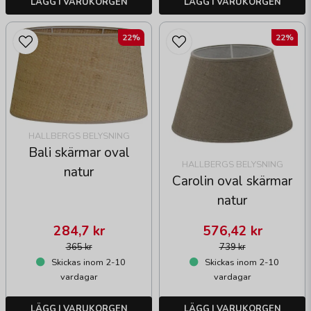
LÄGG I VARUKORGEN
LÄGG I VARUKORGEN
22%
22%
HALLBERGS BELYSNING
Bali skärmar oval
HALLBERGS BELYSNING
natur
Carolin oval skärmar
natur
284,7 kr
576,42 kr
365 kr
739 kr
Skickas inom 2-10
Skickas inom 2-10
vardagar
vardagar
LÄGG I VARUKORGEN
LÄGG I VARUKORGEN