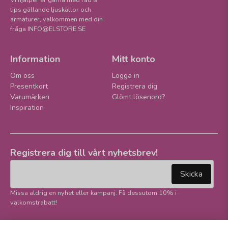
Vi hjälper er gärna med råd &
tips gällande ljuskällor och
armaturer, välkommen med din
fråga INFO@ELSTORE.SE
Information
Mitt konto
Om oss
Logga in
Presentkort
Registrera dig
Varumärken
Glömt lösenord?
Inspiration
Registrera dig till vårt nyhetsbrev!
email
Mejladress
Skicka
Missa aldrig en nyhet eller kampanj. Få dessutom 10% i
välkomstrabatt!