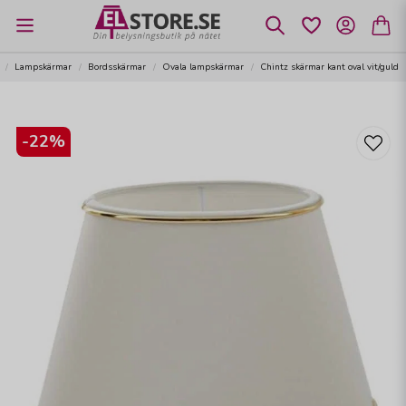
Lampskärmar
Bordsskärmar
Ovala lampskärmar
Chintz skärmar kant oval vit/guld
-
22
%