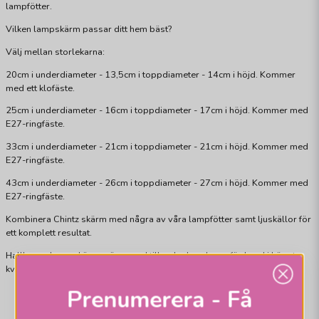
lampfötter.
Vilken lampskärm passar ditt hem bäst?
Välj mellan storlekarna:
20cm i underdiameter - 13,5cm i toppdiameter - 14cm i höjd. Kommer
med ett klofäste.
25cm i underdiameter - 16cm i toppdiameter - 17cm i höjd. Kommer med
E27-ringfäste.
33cm i underdiameter - 21cm i toppdiameter - 21cm i höjd. Kommer med
E27-ringfäste.
43cm i underdiameter - 26cm i toppdiameter - 27cm i höjd. Kommer med
E27-ringfäste.
Kombinera Chintz skärm med några av våra lampfötter samt ljuskällor för
ett komplett resultat.
Hallbergs Lampskärmar är svensktillverkade och sys för hand i högsta
kvalité. Viss avvikelse från bild kan förekomma.
Prenumerera - Få