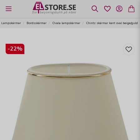
Lampskärmar
Bordsskärmar
Ovala lampskärmar
Chintz skärmar kant oval beige/guld
-
22
%