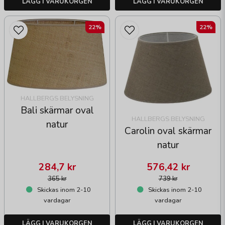
LÄGG I VARUKORGEN
LÄGG I VARUKORGEN
22%
22%
HALLBERGS BELYSNING
Bali skärmar oval
HALLBERGS BELYSNING
natur
Carolin oval skärmar
natur
284,7 kr
576,42 kr
365 kr
739 kr
Skickas inom 2-10
Skickas inom 2-10
vardagar
vardagar
LÄGG I VARUKORGEN
LÄGG I VARUKORGEN