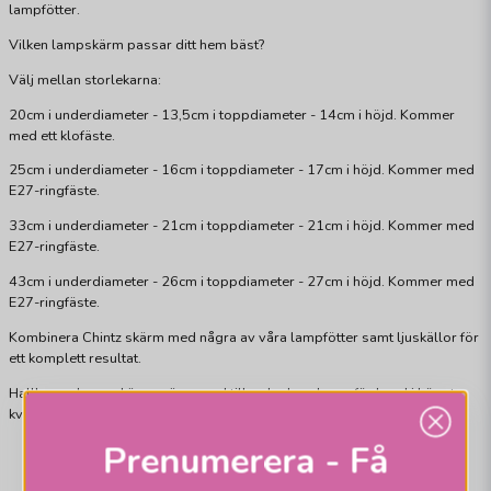
lampfötter.
Vilken lampskärm passar ditt hem bäst?
Välj mellan storlekarna:
20cm i underdiameter - 13,5cm i toppdiameter - 14cm i höjd. Kommer
med ett klofäste.
25cm i underdiameter - 16cm i toppdiameter - 17cm i höjd. Kommer med
E27-ringfäste.
33cm i underdiameter - 21cm i toppdiameter - 21cm i höjd. Kommer med
E27-ringfäste.
43cm i underdiameter - 26cm i toppdiameter - 27cm i höjd. Kommer med
E27-ringfäste.
Kombinera Chintz skärm med några av våra lampfötter samt ljuskällor för
ett komplett resultat.
Hallbergs Lampskärmar är svensktillverkade och sys för hand i högsta
kvalité. Viss avvikelse från bild kan förekomma.
Prenumerera - Få