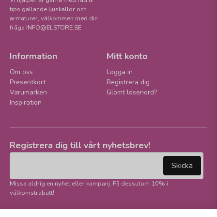
Vi hjälper er gärna med råd &
tips gällande ljuskällor och
armaturer, välkommen med din
fråga INFO@ELSTORE.SE
Information
Mitt konto
Om oss
Logga in
Presentkort
Registrera dig
Varumärken
Glömt lösenord?
Inspiration
Registrera dig till vårt nyhetsbrev!
email
Mejladress
Skicka
Missa aldrig en nyhet eller kampanj. Få dessutom 10% i
välkomstrabatt!