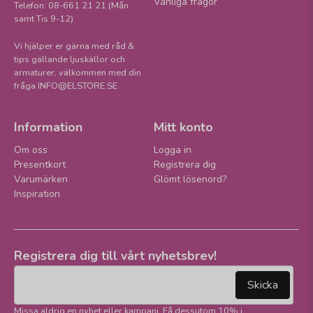
Vanliga frågor
Telefon: 08-661 21 21 (Mån
samt Tis 9-12)
Vi hjälper er gärna med råd &
tips gällande ljuskällor och
armaturer, välkommen med din
fråga INFO@ELSTORE.SE
Information
Mitt konto
Om oss
Logga in
Presentkort
Registrera dig
Varumärken
Glömt lösenord?
Inspiration
Registrera dig till vårt nyhetsbrev!
email
Mejladress
Skicka
Missa aldrig en nyhet eller kampanj. Få dessutom 10% i