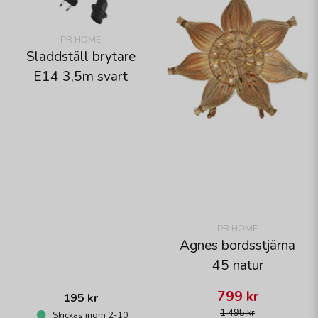
PR HOME
Sladdställ brytare
E14 3,5m svart
PR HOME
Agnes bordsstjärna
45 natur
799 kr
195 kr
1 495 kr
Skickas inom 2-10