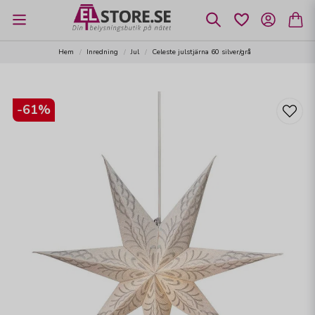
Hem
Inredning
Jul
Celeste julstjärna 60 silver/grå
-
61
%