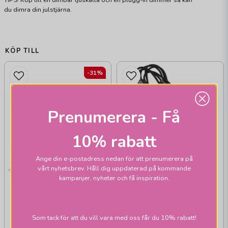
TIPS! Köp till en dimbar ljuskälla och en plugg-in dimmer så kan
du dimra din julstjärna.
KÖP TILL
-31%
Prenumerera - Få
10% rabatt
Ange din e-postadress nedan för att prenumerera på
vårt nyhetsbrev. Håll dig uppdaterad på kommande
PR HOME
kampanjer, nyheter och få inspiration.
Sladdställ brytare
E27 3,5m svart
Som tack för att du vill vara med oss får du 10% rabatt!