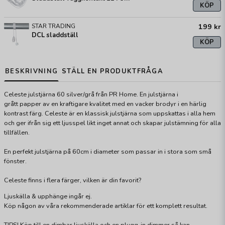
KÖP
199 kr
STAR TRADING
DCL sladdställ
KÖP
BESKRIVNING
STÄLL EN PRODUKTFRÅGA
Celeste julstjärna 60 silver/grå från PR Home. En julstjärna i
grått papper av en kraftigare kvalitet med en vacker brodyr i en härlig
kontrast färg. Celeste är en klassisk julstjärna som uppskattas i alla hem
och ger ifrån sig ett ljusspel likt inget annat och skapar julstämning för alla
tillfällen.
En perfekt julstjärna på 60cm i diameter som passar in i stora som små
fönster.
Celeste finns i flera färger, vilken är din favorit?
Ljuskälla & upphänge ingår ej.
Köp någon av våra rekommenderade artiklar för ett komplett resultat.