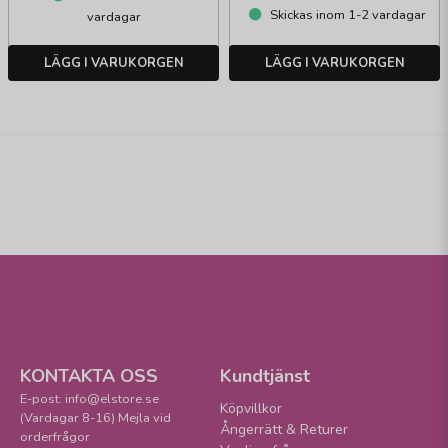
Skickas inom 1-2 vardagar
vardagar
LÄGG I VARUKORGEN
LÄGG I VARUKORGEN
KONTAKTA OSS
Kundtjänst
E-post: info@elstore.se
Köpvillkor
(Vardagar 8-16) Mejla vid
Ångerrätt & Returer
orderfrågor