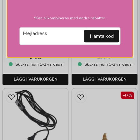
*Kan ej kombineras med andra rabatter.
PR HOME
email
Mejladress
Hämta kod
Alfa julstjärnor
169 kr
195 kr
245 kr
Skickas inom 1-2 vardagar
Skickas inom 1-2 vardagar
LÄGG I VARUKORGEN
LÄGG I VARUKORGEN
-47%