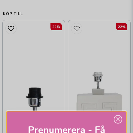
KÖP TILL
22%
22%
Prenumerera - Få