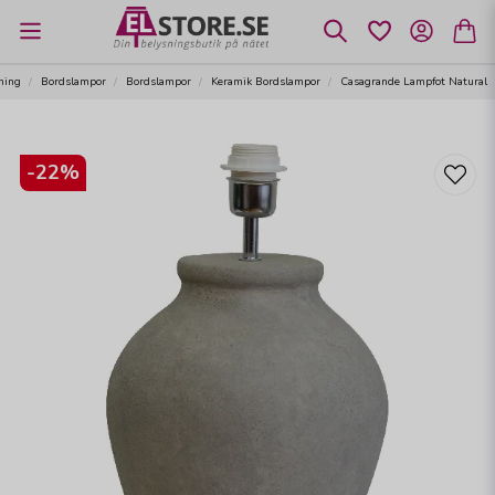
ning
Bordslampor
Bordslampor
Keramik Bordslampor
Casagrande Lampfot Natural
-
22
%