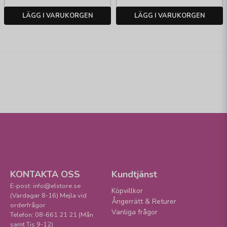
LÄGG I VARUKORGEN
LÄGG I VARUKORGEN
KONTAKTA OSS
Kundtjänst
E-post: info@elstore.se
Köpvillkor
(Vardagar 8-16) Mejla vid
Ångerrätt & Returer
orderfrågor
Vanliga frågor
Telefon: 08-661 21 21 (Mån
samt Tis 9-12)