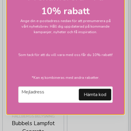
10% rabatt
Ange din e-postadress nedan för att prenumerera på
vårt nyhetsbrev. Håll dig uppdaterad på kommande
kampanjer, nyheter och få inspiration.
Som tack för att du vill vara med oss får du 10% rabatt!
*Kan ej kombineras med andra rabatter.
HALLBERGS BELYSNING
email
Stucco Lampfot H47
Mejladress
Hämta kod
Vit
HALLBERGS BELYSNING
Bubbels Lampfot