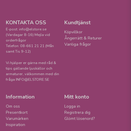
KONTAKTA OSS
Kundtjänst
E-post: info@elstore.se
Köpvillkor
(Vardagar 8-16) Mejla vid
Ångerrätt & Returer
orderfrågor
Vanliga frågor
Telefon: 08-661 21 21 (Mån
samt Tis 9-12)
Vi hjälper er gärna med råd &
tips gällande ljuskällor och
armaturer, välkommen med din
fråga INFO@ELSTORE.SE
Information
Mitt konto
Om oss
Logga in
Presentkort
Registrera dig
Varumärken
Glömt lösenord?
Inspiration