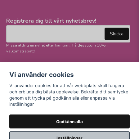
Registrera dig till vårt nyhetsbrev!
email
Mejladress
Skicka
Missa aldrig en nyhet eller kampanj. Få dessutom 10% i
välkomstrabatt!
Följ oss på våra
Trygg betalning och
Vi använder cookies
sociala medier!
E-handel
Vi använder cookies för att vår webbplats skall fungera
Facebook
och erbjuda dig bästa upplevelse. Bekräfta ditt samtycke
Instagram
genom att trycka på godkänn alla eller anpassa via
Youtube
inställningar
TikTok
Godkänn alla
Inställningar