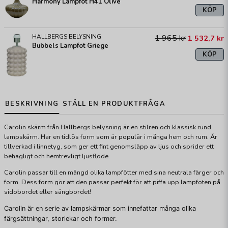
Harmony Lampfot H41 Olive
KÖP
HALLBERGS BELYSNING
1 965 kr
1 532,7 kr
Bubbels Lampfot Griege
KÖP
BESKRIVNING
STÄLL EN PRODUKTFRÅGA
Carolin skärm från Hallbergs belysning är en stilren och klassisk rund
lampskärm. Har en tidlös form som är populär i många hem och rum. Är
tillverkad i linnetyg, som ger ett fint genomsläpp av ljus och sprider ett
behagligt och hemtrevligt ljusflöde.
Carolin passar till en mängd olika lampfötter med sina neutrala färger och
form. Dess form gör att den passar perfekt för att piffa upp lampfoten på
sidobordet eller sängbordet!
Carolin är en serie av lampskärmar som innefattar många olika
färgsättningar, storlekar och former.