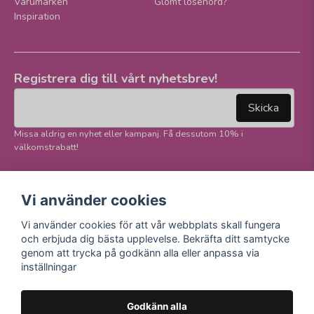
Varumärken
Glömt lösenord?
Inspiration
Registrera dig till vårt nyhetsbrev!
email
Mejladress
Skicka
Missa aldrig en nyhet eller kampanj. Få dessutom 10% i
välkomstrabatt!
Följ oss på våra
Trygg betalning och
Vi använder cookies
sociala medier!
E-handel
Vi använder cookies för att vår webbplats skall fungera
Facebook
och erbjuda dig bästa upplevelse. Bekräfta ditt samtycke
Instagram
genom att trycka på godkänn alla eller anpassa via
Youtube
inställningar
TikTok
Godkänn alla