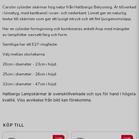
Carolin cylinder skärmar hög natur från Hallbergs Belysning. Är tillverkad
i linnetyg, med kantband i ovan- och nederkant. Linnet ger en naturlig
textur till skärmen som ger ett lyxigt intryck och ett fint ljusgenomsläpp.
Har en cylinder formgivning och kombineras enkelt ihop med mängder
av lampfötter oavsett färg och form.
Samtliga har ett E27-ringfäste.
Välj mellan storlekarna:
20cm i diameter - 23cm i höjd.
25cm i diameter - 26cm i höjd.
32cm i diameter - 47cm i höjd.
Hallbergs Lampskärmar är svensktillverkade och sys för hand i högsta
kvalité. Viss avvikelse från bild kan förekomma.
KÖP TILL
22%
22%