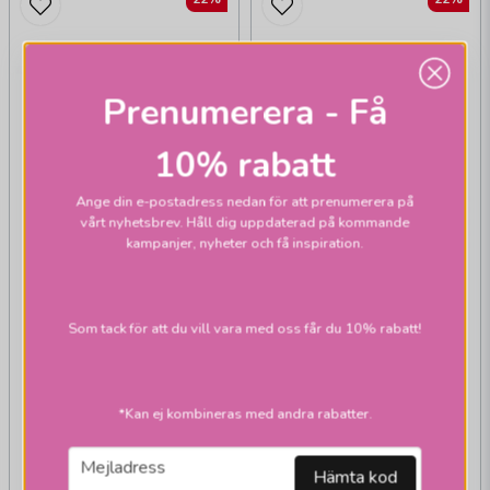
Prenumerera - Få
10% rabatt
Ange din e-postadress nedan för att prenumerera på
vårt nyhetsbrev. Håll dig uppdaterad på kommande
kampanjer, nyheter och få inspiration.
Som tack för att du vill vara med oss får du 10% rabatt!
HALLBERGS BELYSNING
Carolin skärmar låg
vit m. svart band
*Kan ej kombineras med andra rabatter.
email
Mejladress
Hämta kod