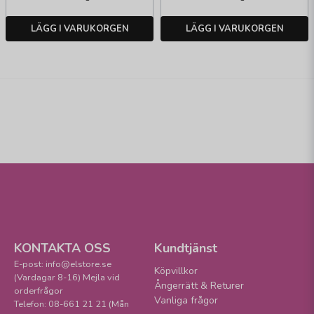
LÄGG I VARUKORGEN
LÄGG I VARUKORGEN
KONTAKTA OSS
Kundtjänst
E-post: info@elstore.se
Köpvillkor
(Vardagar 8-16) Mejla vid
Ångerrätt & Returer
orderfrågor
Vanliga frågor
Telefon: 08-661 21 21 (Mån