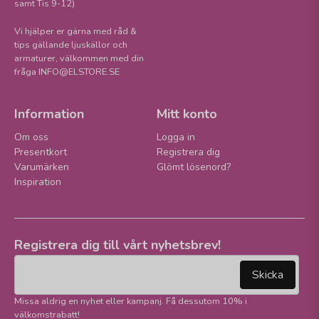
samt Tis 9-12)
Vi hjälper er gärna med råd &
tips gällande ljuskällor och
armaturer, välkommen med din
fråga INFO@ELSTORE.SE
Information
Mitt konto
Om oss
Logga in
Presentkort
Registrera dig
Varumärken
Glömt lösenord?
Inspiration
Registrera dig till vårt nyhetsbrev!
email
Mejladress
Skicka
Missa aldrig en nyhet eller kampanj. Få dessutom 10% i
välkomstrabatt!