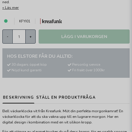
ned.
Läs mer
KFYI01
LÄGG I VARUKORGEN
-
+
HOS ELSTORE FÅR DU ALLTID:
30 dagars öppet köp
Personlig service
Nöjd kund garanti
Fri frakt över 1000kr
BESKRIVNING
STÄLL EN PRODUKTFRÅGA
Bell väckarklocka vit från Kreafunk. Möt din perfekta morgonkamrat! En
väckarklocka för att du ska vakna upp till en lugnare morgon. Har en
digital design i kombination med en vit silikon kropp.
För att stänga av alarmet trycker du på dess knapp, för en snabb snooze