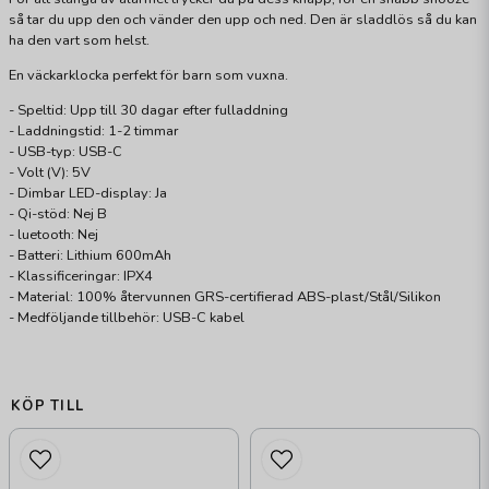
så tar du upp den och vänder den upp och ned. Den är sladdlös så du kan
ha den vart som helst.
En väckarklocka perfekt för barn som vuxna.
- Speltid: Upp till 30 dagar efter fulladdning
- Laddningstid: 1-2 timmar
- USB-typ: USB-C
- Volt (V): 5V
- Dimbar LED-display: Ja
- Qi-stöd: Nej B
- luetooth: Nej
- Batteri: Lithium 600mAh
- Klassificeringar: IPX4
- Material: 100% återvunnen GRS-certifierad ABS-plast/Stål/Silikon
- Medföljande tillbehör: USB-C kabel
KÖP TILL