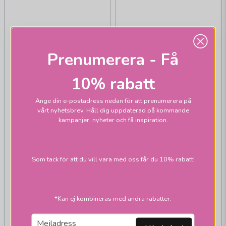
Prenumerera - Få
10% rabatt
Ange din e-postadress nedan för att prenumerera på
vårt nyhetsbrev. Håll dig uppdaterad på kommande
kampanjer, nyheter och få inspiration.
Som tack för att du vill vara med oss får du 10% rabatt!
KREAFUNK
KREAFUNK
Bell väckarklocka
Bell väckarklocka
*Kan ej kombineras med andra rabatter.
dusty olive
dusty rose
email
Mejladress