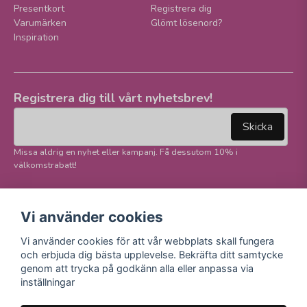
Presentkort
Registrera dig
Varumärken
Glömt lösenord?
Inspiration
Registrera dig till vårt nyhetsbrev!
email
Mejladress
Skicka
Missa aldrig en nyhet eller kampanj. Få dessutom 10% i
välkomstrabatt!
Följ oss på våra
Trygg betalning och
Vi använder cookies
sociala medier!
E-handel
Vi använder cookies för att vår webbplats skall fungera
Facebook
och erbjuda dig bästa upplevelse. Bekräfta ditt samtycke
Instagram
genom att trycka på godkänn alla eller anpassa via
Youtube
inställningar
TikTok