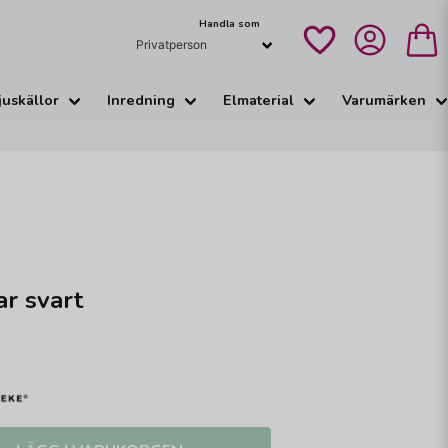
Handla som
juskällor
Inredning
Elmaterial
Varumärken
ar svart