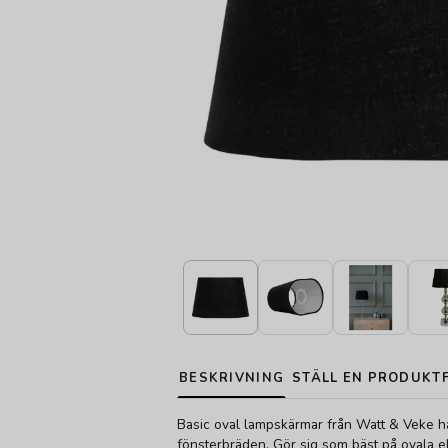
BESKRIVNING
STÄLL EN PRODUKT
Basic oval lampskärmar från Watt & Veke h
fönsterbräden. Gör sig som bäst på ovala el