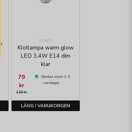
SIGNIFY
w
Klotlampa warm glow
LED 3,4W E14 dim
klar
79
Skickas inom 1-2
vardagar
kr
0
139 kr
LÄGG I VARUKORGEN