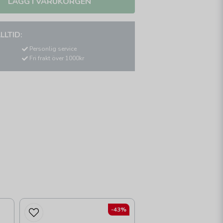
LÄGG I VARUKORGEN
LLTID:
Personlig service
Fri frakt över 1000kr
-43%