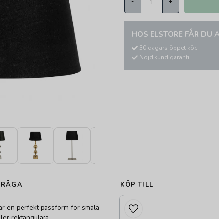
-
+
HOS ELSTORE FÅR DU A
30 dagars öppet köp
Nöjd kund garanti
FRÅGA
KÖP TILL
ar en perfekt passform för smala
ler rektangulära