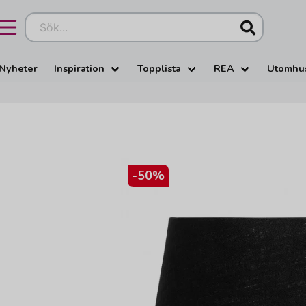
Sök...
Nyheter
Inspiration
Topplista
REA
Utomhu
-
50
%