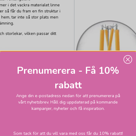
er i det vackra materialet linne
 så får du fram en fin struktur i
 hem, tar inte så stor plats men
tämning.
ch storlekar, vilken passar ditt
Prenumerera - Få 10%
r - 13cm i höjd.
r - 16cm i höjd.
rabatt
r - 18cm i höjd.
Ange din e-postadress nedan för att prenumerera på
r - 22cm i höjd.
vårt nyhetsbrev. Håll dig uppdaterad på kommande
kampanjer, nyheter och få inspiration.
r - 26cm i höjd.
på den
lampfot
du väljer till din
Som tack för att du vill vara med oss får du 10% rabatt!