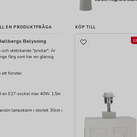
LL EN PRODUKTFRÅGA
KÖP TILL
Hallbergs Belysning
2
 och utstickande "prickar". Är
range färg som har en glansig
 ett fönster.
ed en E27-sockel max 40W. 1,5m
rolin lampskärm i storlek 30cm i