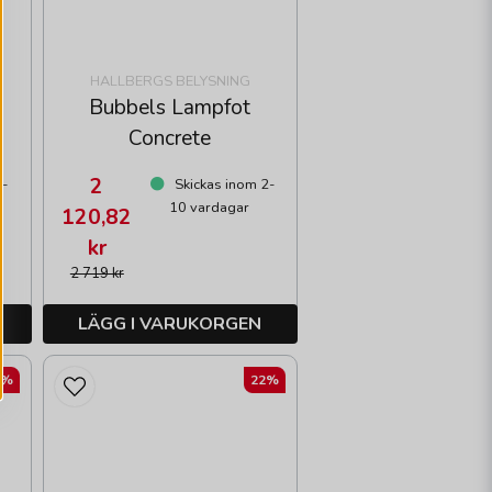
HALLBERGS BELYSNING
Bubbels Lampfot
Concrete
2
2-
Skickas inom 2-
10 vardagar
120,82
kr
2 719 kr
LÄGG I VARUKORGEN
2%
22%