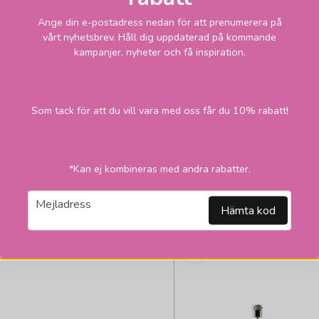
Vit
Ange din e-postadress nedan för att prenumerera på
vårt nyhetsbrev. Håll dig uppdaterad på kommande
kampanjer, nyheter och få inspiration.
Som tack för att du vill vara med oss får du 10% rabatt!
2
Skickas inom 
10 vardagar
308,02
kr
*Kan ej kombineras med andra rabatter.
2 959 kr
email
Mejladress
LÄGG I VARUKORGEN
Hämta kod
2