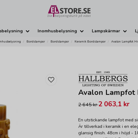
sbelysning
Inomhusbelysning
Lampskärmar
L
mhusbelysning
Bordslampor
Bordslampor
Keramik Bordslampor
Avalon Lampfot H
Avalon Lampfot
2 063,1 kr
2 645 kr
En utstickande lampfot med sin
Är tillverkad i keramik i en e
glansig finish. 48cm i höjd -