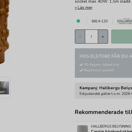
sockel max 40W. 1,5m sladd.
Läs mer
6814-120
-
+
HOS ELSTORE FÅR DU A
30 dagars öppet köp
Nöjd kund garanti
Kampanj: Hallbergs Bely
Erbjudandet gäller t.o.m. 2026
Rekommenderade til
HALLBERGS BELYSNING
Carolin hög/rund skärm