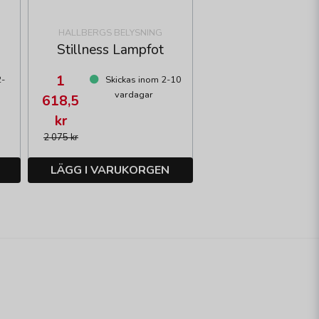
HALLBERGS BELYSNING
Stillness Lampfot
1
2-
Skickas inom 2-10
vardagar
618,5
kr
2 075 kr
LÄGG I VARUKORGEN