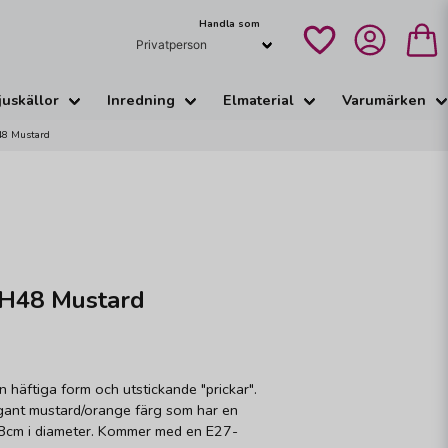
Handla som
juskällor
Inredning
Elmaterial
Varumärken
48 Mustard
 H48 Mustard
 häftiga form och utstickande "prickar".
legant mustard/orange färg som har en
 18cm i diameter. Kommer med en E27-