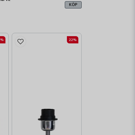
KÖP
2%
22%