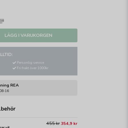
LÄGG I VARUKORGEN
LLTID:
Personlig service
Fri frakt över 1000kr
sning REA
-08-16
lbehör
455 kr
354,9 kr
ar vit