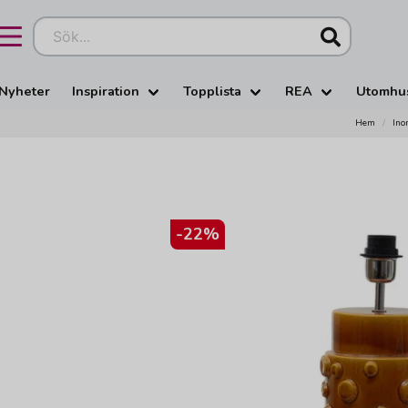
Sök...
Nyheter
Inspiration
Topplista
REA
Utomhu
Hem
Ino
-
22
%