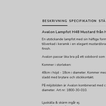
BESKRIVNING
SPECIFIKATION
STÄ
Avalon Lampfot H48 Mustard från 
En utstickande lampfot med sin häftiga form
tillverkad i keramik i en elegant mustard/o
finish.
Avalon passar lika bra på ett sidobord som i
Kommer i storleken:
48cm i höjd - 18cm i diameter. Kommer m
sladd med brytare och stickkontakt.
På miljöbilden är Avalon kombinerad med ca
diameter. Art nr: 1800-30-010.
Ljuskälla & skärm ingår ej.