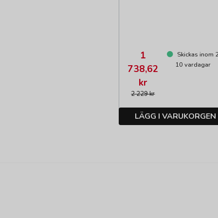
1
Skickas inom 
10 vardagar
738,62
kr
2 229 kr
LÄGG I VARUKORGEN