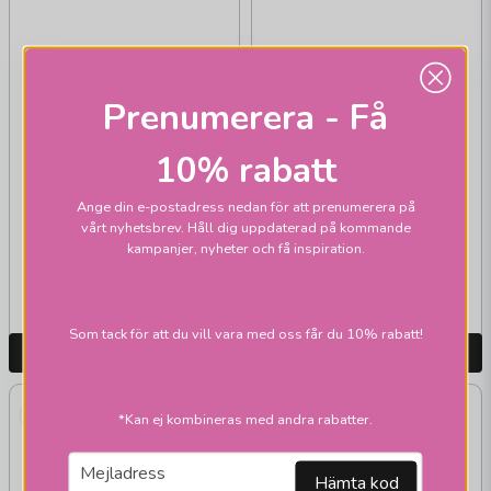
Prenumerera - Få
PAPERPRODUCTS DESIGN
10% rabatt
Pure Branch temugg
guld 35 cl
Ange din e-postadress nedan för att prenumerera på
vårt nyhetsbrev. Håll dig uppdaterad på kommande
kampanjer, nyheter och få inspiration.
419 kr
419 kr
Skickas inom 2-10
Skickas inom 2-10
vardagar
vardagar
Som tack för att du vill vara med oss får du 10% rabatt!
LÄGG I VARUKORGEN
LÄGG I VARUKORGEN
*Kan ej kombineras med andra rabatter.
email
Mejladress
Hämta kod