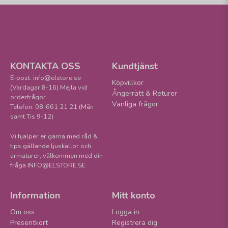
KONTAKTA OSS
Kundtjänst
E-post: info@elstore.se
Köpvillkor
(Vardagar 8-16) Mejla vid
Ångerrätt & Returer
orderfrågor
Vanliga frågor
Telefon: 08-661 21 21 (Mån
samt Tis 9-12)
Vi hjälper er gärna med råd &
tips gällande ljuskällor och
armaturer, välkommen med din
fråga INFO@ELSTORE.SE
Information
Mitt konto
Om oss
Logga in
Presentkort
Registrera dig