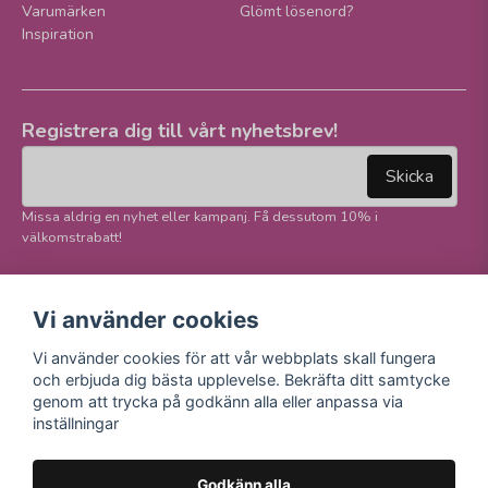
Varumärken
Glömt lösenord?
Inspiration
Registrera dig till vårt nyhetsbrev!
email
Mejladress
Skicka
Missa aldrig en nyhet eller kampanj. Få dessutom 10% i
välkomstrabatt!
Följ oss på våra
Trygg betalning och
Vi använder cookies
sociala medier!
E-handel
Vi använder cookies för att vår webbplats skall fungera
Facebook
och erbjuda dig bästa upplevelse. Bekräfta ditt samtycke
Instagram
genom att trycka på godkänn alla eller anpassa via
Youtube
inställningar
TikTok
Godkänn alla