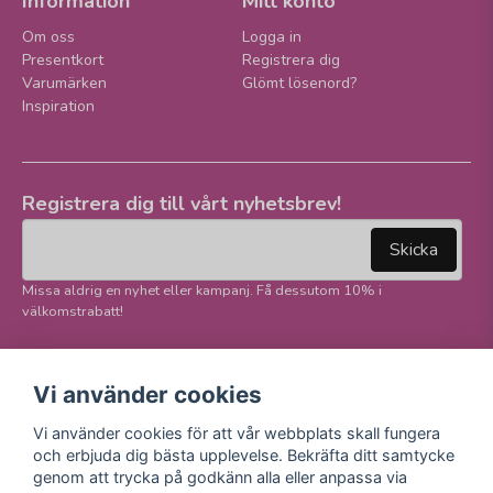
Information
Mitt konto
Om oss
Logga in
Presentkort
Registrera dig
Varumärken
Glömt lösenord?
Inspiration
Registrera dig till vårt nyhetsbrev!
email
Mejladress
Skicka
Missa aldrig en nyhet eller kampanj. Få dessutom 10% i
välkomstrabatt!
Följ oss på våra
Trygg betalning och
Vi använder cookies
sociala medier!
E-handel
Vi använder cookies för att vår webbplats skall fungera
Facebook
och erbjuda dig bästa upplevelse. Bekräfta ditt samtycke
Instagram
genom att trycka på godkänn alla eller anpassa via