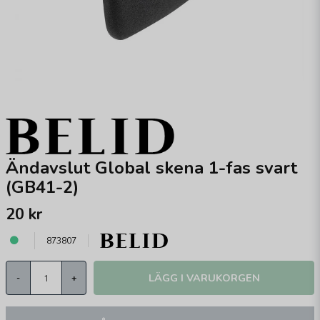
Ändavslut Global skena 1-fas svart
(GB41-2)
20 kr
873807
LÄGG I VARUKORGEN
-
+